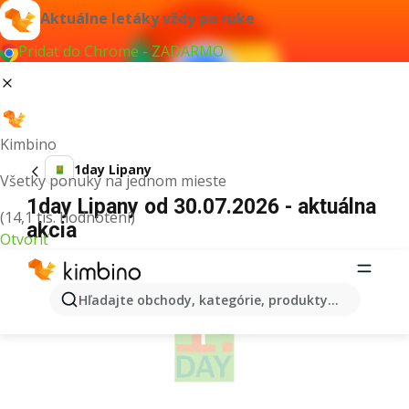
Aktuálne letáky vždy po ruke
Pridať do Chrome - ZADARMO
Kimbino
1day Lipany
Všetky ponuky na jednom mieste
1day Lipany od 30.07.2026 - aktuálna
(14,1 tis. hodnotení)
akcia
Otvoriť
REKLAMA
Hľadajte obchody, kategórie, produkty...