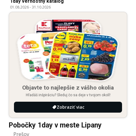
1day vernostný katalóg
01.08.2026
-
31.10.2026
Objavte to najlepšie z vášho okolia
Hľadáš inšpiráciu? Sleduj čo sa deje v tvojom okolí!
Zobraziť viac
Pobočky 1day v meste Lipany
Prešov