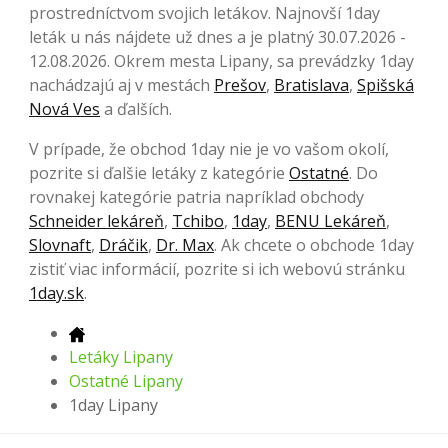
prostredníctvom svojich letákov. Najnovší 1day
leták u nás nájdete už dnes a je platný 30.07.2026 -
12.08.2026. Okrem mesta Lipany, sa prevádzky 1day
nachádzajú aj v mestách
Prešov
,
Bratislava
,
Spišská
Nová Ves
a ďalších.
V prípade, že obchod 1day nie je vo vašom okolí,
pozrite si ďalšie letáky z kategórie
Ostatné
. Do
rovnakej kategórie patria napríklad obchody
Schneider lekáreň
,
Tchibo
,
1day
,
BENU Lekáreň
,
Slovnaft
,
Dráčik
,
Dr. Max
. Ak chcete o obchode 1day
zistiť viac informácií, pozrite si ich webovú stránku
1day.sk
.
Letáky Lipany
Ostatné Lipany
1day Lipany