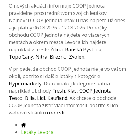
O nových akciách informuje COOP Jednota
pravidelne prostredníctvom svojich letákov.
Najnovší COOP Jednota leták u nás nájdete už dnes
a je platný 06.08.2026 - 12.08.2026. Pobočky
obchodu COOP Jednota nájdete vo viacerých
mestách a okrem mesta Levoča ich nájdete
napríklad v meste
Žilina
,
Banská Bystrica
,
Topoľčany
,
Nitra
,
Brezno
,
Zvolen
.
V prípade, že obchod COOP Jednota nie je vo vašom
okolí, pozrite si ďalšie letáky z kategórie
Hypermarkety
. Do rovnakej kategórie patria
napríklad obchody
Fresh
,
Klas
,
COOP Jednota
,
Tesco
,
Billa
,
Lidl
,
Kaufland
. Ak chcete o obchode
COOP Jednota zistiť viac informácií, pozrite si ich
webovú stránku
coop.sk
.
Letáky Levoča