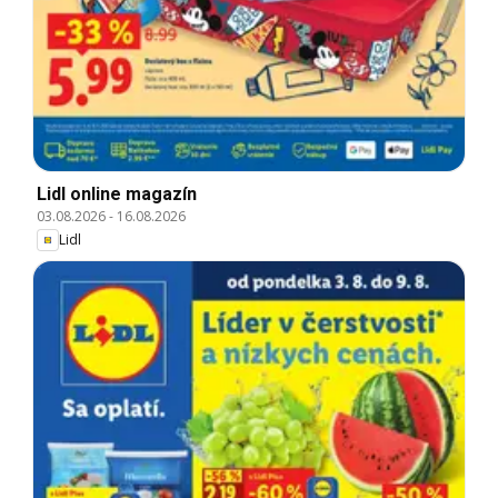
Lidl online magazín
03.08.2026
-
16.08.2026
Lidl