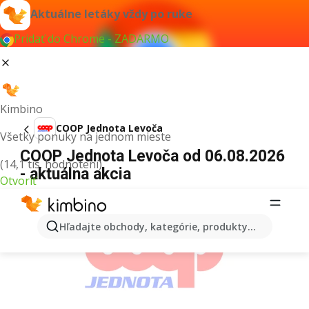
Aktuálne letáky vždy po ruke
Pridať do Chrome - ZADARMO
Kimbino
COOP Jednota Levoča
Všetky ponuky na jednom mieste
COOP Jednota Levoča od 06.08.2026
(14,1 tis. hodnotení)
- aktuálna akcia
Otvoriť
REKLAMA
Hľadajte obchody, kategórie, produkty...