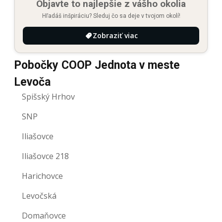
Objavte to najlepšie z vášho okolia
Hľadáš inšpiráciu? Sleduj čo sa deje v tvojom okolí!
Zobraziť viac
Pobočky COOP Jednota v meste
Levoča
Spišský Hrhov
SNP
Iliašovce
Iliašovce 218
Harichovce
Levočská
Domaňovce