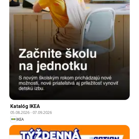
Katalóg IKEA
05.08.2026
-
07.09.2026
IKEA