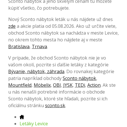
Sconto nábytok a jeho skvelým cenám tu môžete
kúpiť všetko, čo potrebujete.
Nový Sconto nábytok leták u nás nájdete už dnes
zde
a akcie platia od 05.08.2026. Ako už určite viete,
obchod Sconto nábytok sa nachádza v meste Levice,
no okrem tohto mesta ho nájdete aj v meste
Bratislava
,
Trnava
.
V prípade, že obchod Sconto nábytok nie je vo
vašom okolí, pozrite si ďalšie letáky z kategórie
Bývanie, nábytok, záhrada
. Do rovnakej kategórie
patria napríklad obchody
Sconto nábytok
,
Mountfield
,
Möbelix
,
OBI
,
JYSK
,
TEDi
,
Action
. Ak ste
u nás nenašli potrebné informácie o obchode
Sconto nábytok, ktoré ste hľadali, pozrite si ich
oficiálnu stránku
sconto.sk
.
Letáky Levice