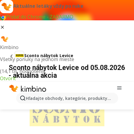
Aktuálne letáky vždy po ruke
Pridať do Chrome - ZADARMO
Kimbino
Sconto nábytok Levice
Všetky ponuky na jednom mieste
Sconto nábytok Levice od 05.08.2026
(14,1 tis. hodnotení)
- aktuálna akcia
Otvoriť
REKLAMA
Hľadajte obchody, kategórie, produkty...