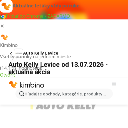
Aktuálne letáky vždy po ruke
Pridať do Chrome - ZADARMO
Kimbino
Auto Kelly Levice
Všetky ponuky na jednom mieste
Auto Kelly Levice od 13.07.2026 -
(14,1 tis. hodnotení)
aktuálna akcia
Otvoriť
REKLAMA
Hľadajte obchody, kategórie, produkty...