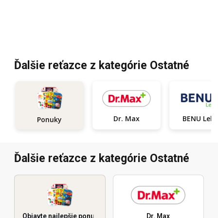
Ďalšie reťazce z kategórie Ostatné
Dr. Max
BENU Le
Ponuky
Ďalšie reťazce z kategórie Ostatné
Objavte najlepšie ponuky
Dr. Max