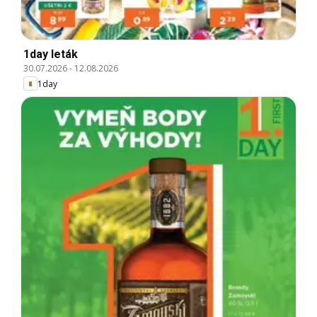
1day leták
30.07.2026
-
12.08.2026
1day