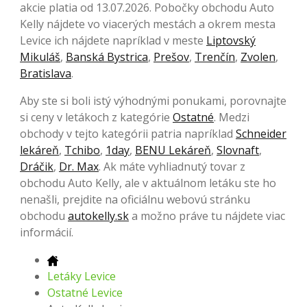
akcie platia od 13.07.2026. Pobočky obchodu Auto
Kelly nájdete vo viacerých mestách a okrem mesta
Levice ich nájdete napríklad v meste
Liptovský
Mikuláš
,
Banská Bystrica
,
Prešov
,
Trenčín
,
Zvolen
,
Bratislava
.
Aby ste si boli istý výhodnými ponukami, porovnajte
si ceny v letákoch z kategórie
Ostatné
. Medzi
obchody v tejto kategórii patria napríklad
Schneider
lekáreň
,
Tchibo
,
1day
,
BENU Lekáreň
,
Slovnaft
,
Dráčik
,
Dr. Max
. Ak máte vyhliadnutý tovar z
obchodu Auto Kelly, ale v aktuálnom letáku ste ho
nenašli, prejdite na oficiálnu webovú stránku
obchodu
autokelly.sk
a možno práve tu nájdete viac
informácií.
Letáky Levice
Ostatné Levice