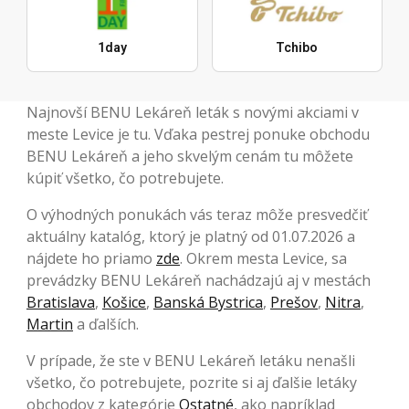
1day
Tchibo
Najnovší BENU Lekáreň leták s novými akciami v
meste Levice je tu. Vďaka pestrej ponuke obchodu
BENU Lekáreň a jeho skvelým cenám tu môžete
kúpiť všetko, čo potrebujete.
O výhodných ponukách vás teraz môže presvedčiť
aktuálny katalóg, ktorý je platný od 01.07.2026 a
nájdete ho priamo
zde
. Okrem mesta Levice, sa
prevádzky BENU Lekáreň nachádzajú aj v mestách
Bratislava
,
Košice
,
Banská Bystrica
,
Prešov
,
Nitra
,
Martin
a ďalších.
V prípade, že ste v BENU Lekáreň letáku nenašli
všetko, čo potrebujete, pozrite si aj ďalšie letáky
obchodov z kategórie
Ostatné
, ako napríklad