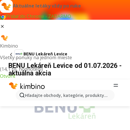
Aktuálne letáky vždy po ruke
Pridať do Chrome - ZADARMO
Kimbino
BENU Lekáreň Levice
Všetky ponuky na jednom mieste
BENU Lekáreň Levice od 01.07.2026 -
(14,1 tis. hodnotení)
aktuálna akcia
Otvoriť
REKLAMA
Hľadajte obchody, kategórie, produkty...