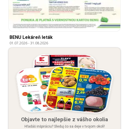
BENU Lekáreň leták
01.07.2026
-
31.08.2026
Objavte to najlepšie z vášho okolia
Hľadáš inšpiráciu? Sleduj čo sa deje v tvojom okolí!