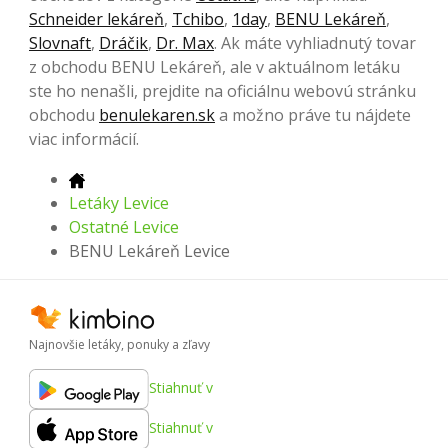
Schneider lekáreň
,
Tchibo
,
1day
,
BENU Lekáreň
,
Slovnaft
,
Dráčik
,
Dr. Max
. Ak máte vyhliadnutý tovar
z obchodu BENU Lekáreň, ale v aktuálnom letáku
ste ho nenašli, prejdite na oficiálnu webovú stránku
obchodu
benulekaren.sk
a možno práve tu nájdete
viac informácií.
Letáky Levice
Ostatné Levice
BENU Lekáreň Levice
Najnovšie letáky, ponuky a zľavy
Stiahnuť v
Stiahnuť v