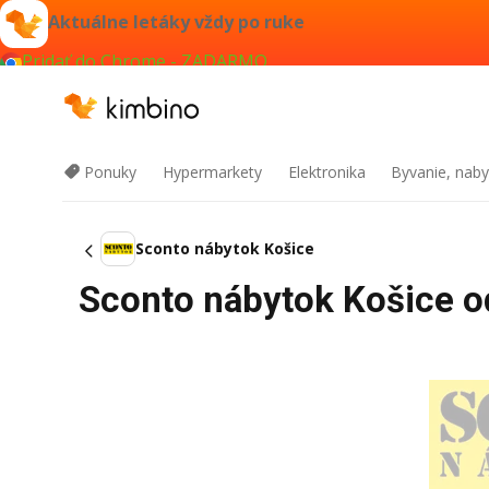
Aktuálne letáky vždy po ruke
Pridať do Chrome - ZADARMO
Ponuky
Hypermarkety
Elektronika
Byvanie, naby
Sconto nábytok Košice
Sconto nábytok Košice od