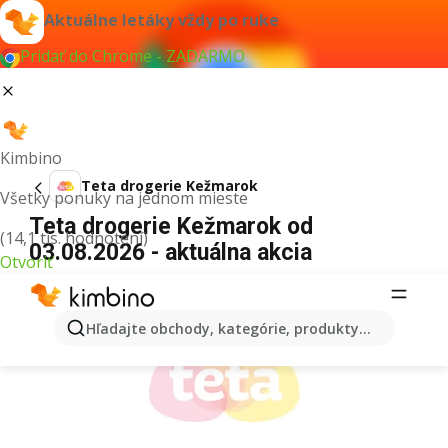
Aktuálne letáky vždy po ruke
Pridať do Chrome - ZADARMO
Kimbino
Teta drogerie Kežmarok
Všetky ponuky na jednom mieste
Teta drogerie Kežmarok od
(14,1 tis. hodnotení)
03.08.2026 - aktuálna akcia
Otvoriť
REKLAMA
Hľadajte obchody, kategórie, produkty...