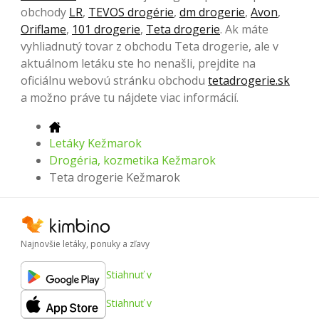
obchody
LR
,
TEVOS drogérie
,
dm drogerie
,
Avon
,
Oriflame
,
101 drogerie
,
Teta drogerie
. Ak máte
vyhliadnutý tovar z obchodu Teta drogerie, ale v
aktuálnom letáku ste ho nenašli, prejdite na
oficiálnu webovú stránku obchodu
tetadrogerie.sk
a možno práve tu nájdete viac informácií.
Letáky Kežmarok
Drogéria, kozmetika Kežmarok
Teta drogerie Kežmarok
Najnovšie letáky, ponuky a zľavy
Stiahnuť v
Stiahnuť v