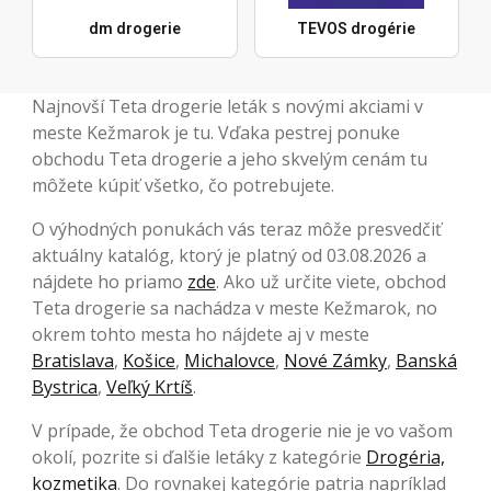
dm drogerie
TEVOS drogérie
Najnovší Teta drogerie leták s novými akciami v
meste Kežmarok je tu. Vďaka pestrej ponuke
obchodu Teta drogerie a jeho skvelým cenám tu
môžete kúpiť všetko, čo potrebujete.
O výhodných ponukách vás teraz môže presvedčiť
aktuálny katalóg, ktorý je platný od 03.08.2026 a
nájdete ho priamo
zde
. Ako už určite viete, obchod
Teta drogerie sa nachádza v meste Kežmarok, no
okrem tohto mesta ho nájdete aj v meste
Bratislava
,
Košice
,
Michalovce
,
Nové Zámky
,
Banská
Bystrica
,
Veľký Krtíš
.
V prípade, že obchod Teta drogerie nie je vo vašom
okolí, pozrite si ďalšie letáky z kategórie
Drogéria,
kozmetika
. Do rovnakej kategórie patria napríklad