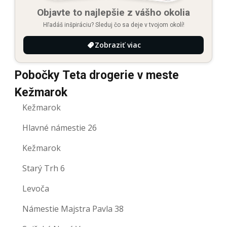
Objavte to najlepšie z vášho okolia
Hľadáš inšpiráciu? Sleduj čo sa deje v tvojom okolí!
Zobraziť viac
Pobočky Teta drogerie v meste
Kežmarok
Kežmarok
Hlavné námestie 26
Kežmarok
Starý Trh 6
Levoča
Námestie Majstra Pavla 38