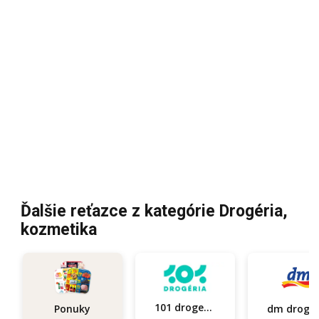
Ďalšie reťazce z kategórie Drogéria,
kozmetika
101 drogerie
Ponuky
dm d