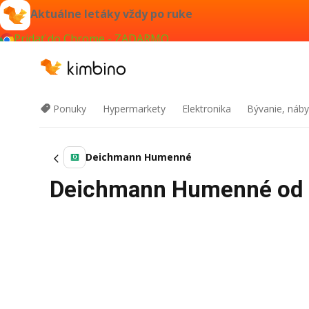
Aktuálne letáky vždy po ruke
Pridať do Chrome - ZADARMO
Ponuky
Hypermarkety
Elektronika
Bývanie, náby
Deichmann Humenné
Deichmann Humenné od b