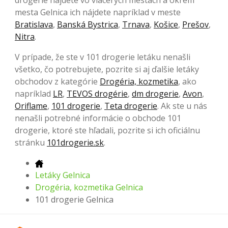
drogerie nájdete vo viacerých mestách a okrem
mesta Gelnica ich nájdete napríklad v meste
Bratislava
,
Banská Bystrica
,
Trnava
,
Košice
,
Prešov
,
Nitra
.
V prípade, že ste v 101 drogerie letáku nenašli
všetko, čo potrebujete, pozrite si aj ďalšie letáky
obchodov z kategórie
Drogéria, kozmetika
, ako
napríklad
LR
,
TEVOS drogérie
,
dm drogerie
,
Avon
,
Oriflame
,
101 drogerie
,
Teta drogerie
. Ak ste u nás
nenašli potrebné informácie o obchode 101
drogerie, ktoré ste hľadali, pozrite si ich oficiálnu
stránku
101drogerie.sk
.
Letáky Gelnica
Drogéria, kozmetika Gelnica
101 drogerie Gelnica