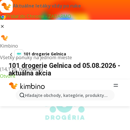
Aktuálne letáky vždy po ruke
Pridať do Chrome - ZADARMO
Kimbino
101 drogerie Gelnica
Všetky ponuky na jednom mieste
101 drogerie Gelnica od 05.08.2026 -
(14,1 tis. hodnotení)
aktuálna akcia
Otvoriť
REKLAMA
Hľadajte obchody, kategórie, produkty...