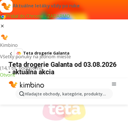
Aktuálne letáky vždy po ruke
Pridať do Chrome - ZADARMO
Kimbino
Teta drogerie Galanta
Všetky ponuky na jednom mieste
Teta drogerie Galanta od 03.08.2026
(14,1 tis. hodnotení)
- aktuálna akcia
Otvoriť
REKLAMA
Hľadajte obchody, kategórie, produkty...