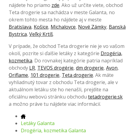
nájdete ho priamo
zde
. Ako už určite viete, obchod
Teta drogerie sa nachádza v meste Galanta, no
okrem tohto mesta ho nájdete aj v meste
Bratislava
,
Košice
,
Michalovce
,
Nové Zámky
,
Banská
Bystrica
,
Veľký Krtíš
.
V prípade, že obchod Teta drogerie nie je vo vašom
okolí, pozrite si ďalšie letáky z kategórie
Drogéria,
kozmetika
. Do rovnakej kategórie patria napríklad
obchody
LR
,
TEVOS drogérie
,
dm drogerie
,
Avon
,
Oriflame
,
101 drogerie
,
Teta drogerie
. Ak máte
vyhliadnutý tovar z obchodu Teta drogerie, ale v
aktuálnom letáku ste ho nenašli, prejdite na
oficiálnu webovú stránku obchodu
tetadrogerie.sk
a možno práve tu nájdete viac informácií.
Letáky Galanta
Drogéria, kozmetika Galanta