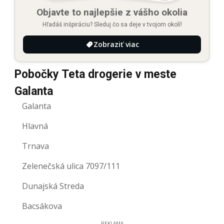
Objavte to najlepšie z vášho okolia
Hľadáš inšpiráciu? Sleduj čo sa deje v tvojom okolí!
Zobraziť viac
Pobočky Teta drogerie v meste
Galanta
Galanta
Hlavná
Trnava
Zelenečská ulica 7097/111
Dunajská Streda
Bacsákova
REKLAMA