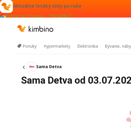
Aktuálne letáky vždy po ruke
Pridať do Chrome - ZADARMO
Ponuky
Hypermarkety
Elektronika
Bývanie, náby
Sama Detva
Sama Detva od 03.07.2026