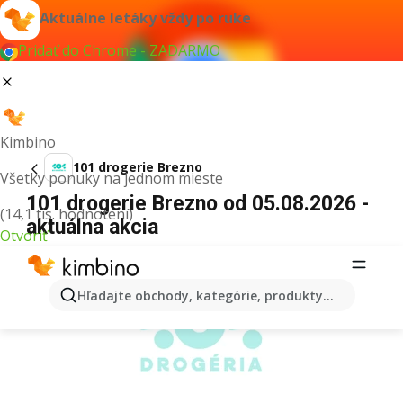
Aktuálne letáky vždy po ruke
Pridať do Chrome - ZADARMO
Kimbino
101 drogerie Brezno
Všetky ponuky na jednom mieste
101 drogerie Brezno od 05.08.2026 -
(14,1 tis. hodnotení)
aktuálna akcia
Otvoriť
REKLAMA
Hľadajte obchody, kategórie, produkty...