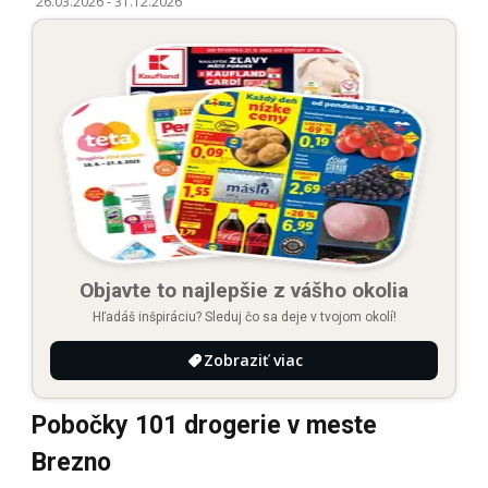
26.03.2026
-
31.12.2026
Objavte to najlepšie z vášho okolia
Hľadáš inšpiráciu? Sleduj čo sa deje v tvojom okolí!
Zobraziť viac
Pobočky 101 drogerie v meste
Brezno