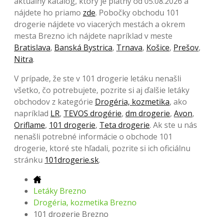
aktuálny katalóg, ktorý je platný od 05.08.2026 a
nájdete ho priamo
zde
. Pobočky obchodu 101
drogerie nájdete vo viacerých mestách a okrem
mesta Brezno ich nájdete napríklad v meste
Bratislava
,
Banská Bystrica
,
Trnava
,
Košice
,
Prešov
,
Nitra
.
V prípade, že ste v 101 drogerie letáku nenašli
všetko, čo potrebujete, pozrite si aj ďalšie letáky
obchodov z kategórie
Drogéria, kozmetika
, ako
napríklad
LR
,
TEVOS drogérie
,
dm drogerie
,
Avon
,
Oriflame
,
101 drogerie
,
Teta drogerie
. Ak ste u nás
nenašli potrebné informácie o obchode 101
drogerie, ktoré ste hľadali, pozrite si ich oficiálnu
stránku
101drogerie.sk
.
Letáky Brezno
Drogéria, kozmetika Brezno
101 drogerie Brezno