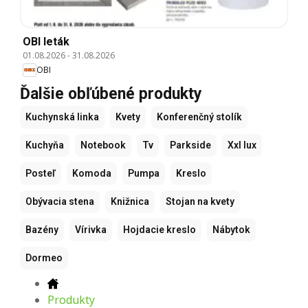
OBI leták
01.08.2026
-
31.08.2026
OBI
Ďalšie obľúbené produkty
Kuchynská linka
Kvety
Konferenčný stolík
Kuchyňa
Notebook
Tv
Parkside
Xxl lux
Posteľ
Komoda
Pumpa
Kreslo
Obývacia stena
Knižnica
Stojan na kvety
Bazény
Vírivka
Hojdacie kreslo
Nábytok
Dormeo
Produkty