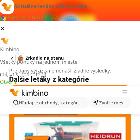
Aktuálne letáky vždy po ruke
Pridať do Chrome - ZADARMO
Kimbino
Zrkadlo na stenu
Všetky ponuky na jednom mieste
Pre daný výraz sme nenašli žiadne výsledky.
(14,1 tis. hodnotení)
Ďalšie letáky z kategórie
Otvoriť
Hľadajte obchody, kategórie, produkty...
Zvoľte mesto