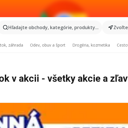
Hľadajte obchody, kategórie, produkty...
Zvoľt
tok, záhrada
Odev, obuv a šport
Drogéria, kozmetika
Cesto
 v akcii - všetky akcie a zľa