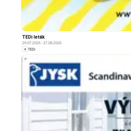
TEDi leták
29.07.2026
-
27.08.2026
TEDi