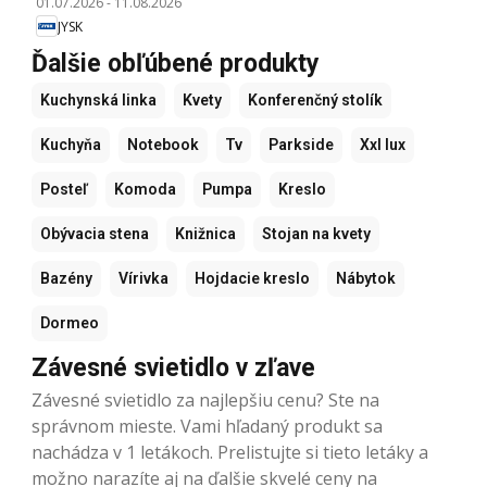
01.07.2026
-
11.08.2026
JYSK
Ďalšie obľúbené produkty
Kuchynská linka
Kvety
Konferenčný stolík
Kuchyňa
Notebook
Tv
Parkside
Xxl lux
Posteľ
Komoda
Pumpa
Kreslo
Obývacia stena
Knižnica
Stojan na kvety
Bazény
Vírivka
Hojdacie kreslo
Nábytok
Dormeo
Závesné svietidlo v zľave
Závesné svietidlo za najlepšiu cenu? Ste na
správnom mieste. Vami hľadaný produkt sa
nachádza v 1 letákoch. Prelistujte si tieto letáky a
možno narazíte aj na ďalšie skvelé ceny na