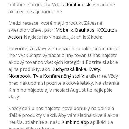
obľúbené produkty. Vďaka
Kimbino.sk
je hľadanie
akcií rýchle a jednoduché.
Medzi reťazce, ktoré majú produkt Závesné
svietidlo v zľave, patrí
Möbelix
,
Bauhaus
,
XXXLutz
a
Action
. Nájdete ho v nasledujúcich letákoch:
Hovoríte, že zľavy vás nenadchli a tak hľadáte niečo
iné? Vyskúšajte vyhľadať aj iný tovar. U nás nájdete
akciový tovar zo všetkých kategórií. Pozrite si akcie
aj na produkty, ako
Kuchynská linka
,
Kvety
,
Notebook
,
Tv
a
Konferenčný stolík
a ušetrite. Vždy
pred nákupom si pozrite akciové letáky. Na stránke
Kimbino nájdete aj v mesiaci August tie najlepšie
zľavy.
Každý deň u nás nájdete nové ponuky na ďalšie a
ďalšie produkty v akcii. Aby vám žiadna skvelá akcia
neušla, stiahnite si našu
Kimbino app
aplikáciu a