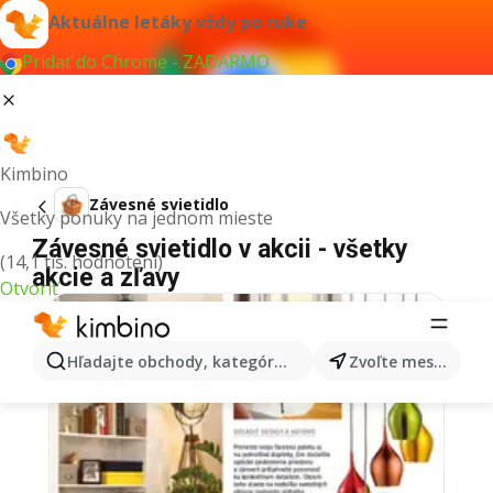
Aktuálne letáky vždy po ruke
Pridať do Chrome - ZADARMO
Kimbino
Závesné svietidlo
Všetky ponuky na jednom mieste
Závesné svietidlo v akcii - všetky
(14,1 tis. hodnotení)
akcie a zľavy
Otvoriť
Hľadajte obchody, kategórie, produkty...
Zvoľte mesto