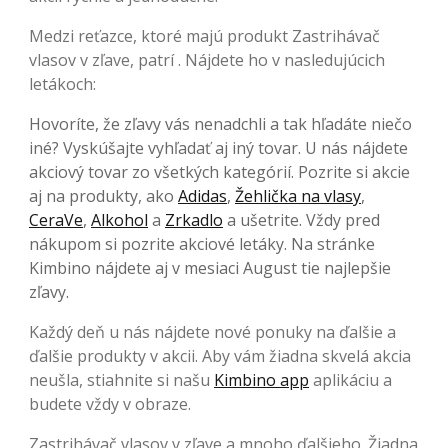
Medzi reťazce, ktoré majú produkt Zastrihávač
vlasov v zľave, patrí . Nájdete ho v nasledujúcich
letákoch:
Hovoríte, že zľavy vás nenadchli a tak hľadáte niečo
iné? Vyskúšajte vyhľadať aj iný tovar. U nás nájdete
akciový tovar zo všetkých kategórií. Pozrite si akcie
aj na produkty, ako
Adidas
,
Žehlička na vlasy
,
CeraVe
,
Alkohol
a
Zrkadlo
a ušetrite. Vždy pred
nákupom si pozrite akciové letáky. Na stránke
Kimbino nájdete aj v mesiaci August tie najlepšie
zľavy.
Každý deň u nás nájdete nové ponuky na ďalšie a
ďalšie produkty v akcii. Aby vám žiadna skvelá akcia
neušla, stiahnite si našu
Kimbino app
aplikáciu a
budete vždy v obraze.
Zastrihávač vlasov v zľave a mnoho ďalšieho. Žiadna