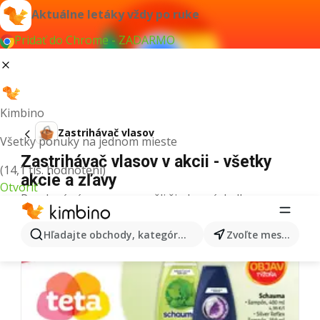
Aktuálne letáky vždy po ruke
Pridať do Chrome - ZADARMO
Kimbino
Zastrihávač vlasov
Všetky ponuky na jednom mieste
Zastrihávač vlasov v akcii - všetky
(14,1 tis. hodnotení)
akcie a zľavy
Otvoriť
Pre daný výraz sme nenašli žiadne výsledky.
Ďalšie letáky z kategórie
Hľadajte obchody, kategórie, produkty...
Zvoľte mesto