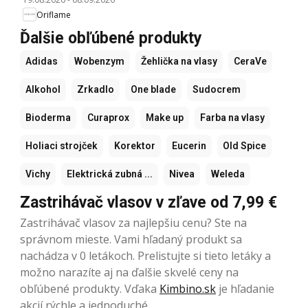
Oriflame
Ďalšie obľúbené produkty
Adidas
Wobenzym
Žehlička na vlasy
CeraVe
Alkohol
Zrkadlo
One blade
Sudocrem
Bioderma
Curaprox
Make up
Farba na vlasy
Holiaci strojček
Korektor
Eucerin
Old Spice
Vichy
Elektrická zubná ...
Nivea
Weleda
Zastrihávač vlasov v zľave od 7,99 €
Zastrihávač vlasov za najlepšiu cenu? Ste na
správnom mieste. Vami hľadaný produkt sa
nachádza v 0 letákoch. Prelistujte si tieto letáky a
možno narazíte aj na ďalšie skvelé ceny na
obľúbené produkty. Vďaka
Kimbino.sk
je hľadanie
akcií rýchle a jednoduché.