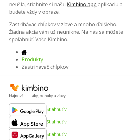
neušla, stiahnite si našu
Kimbino app
aplikáciu a
budete vždy v obraze.
Zastrihávač chĺpkov v zľave a mnoho ďalšieho.
Žiadna akcia vám už neunikne. Na nás sa môžete
spoľahnúť. Vaše Kimbino.
Produkty
Zastrihávač chĺpkov
Najnovšie letáky, ponuky a zľavy
Stiahnuť v
Stiahnuť v
Stiahnuť v