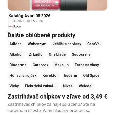
Katalóg Avon 08 2026
01.08.2026
-
01.09.2026
Avon
Ďalšie obľúbené produkty
Adidas
Wobenzym
Žehlička na vlasy
CeraVe
Alkohol
Zrkadlo
One blade
Sudocrem
Bioderma
Curaprox
Make up
Farba na vlasy
Holiaci strojček
Korektor
Eucerin
Old Spice
Vichy
Elektrická zubná ...
Nivea
Weleda
Zastrihávač chĺpkov v zľave od 3,49 €
Zastrihávač chĺpkov za najlepšiu cenu? Ste na
správnom mieste. Vami hľadaný produkt sa