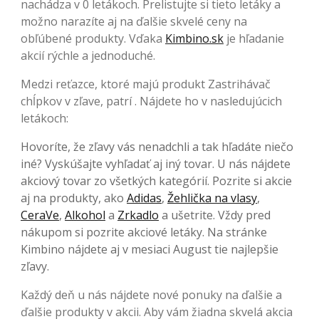
nachádza v 0 letákoch. Prelistujte si tieto letáky a
možno narazíte aj na ďalšie skvelé ceny na
obľúbené produkty. Vďaka
Kimbino.sk
je hľadanie
akcií rýchle a jednoduché.
Medzi reťazce, ktoré majú produkt Zastrihávač
chĺpkov v zľave, patrí . Nájdete ho v nasledujúcich
letákoch:
Hovoríte, že zľavy vás nenadchli a tak hľadáte niečo
iné? Vyskúšajte vyhľadať aj iný tovar. U nás nájdete
akciový tovar zo všetkých kategórií. Pozrite si akcie
aj na produkty, ako
Adidas
,
Žehlička na vlasy
,
CeraVe
,
Alkohol
a
Zrkadlo
a ušetrite. Vždy pred
nákupom si pozrite akciové letáky. Na stránke
Kimbino nájdete aj v mesiaci August tie najlepšie
zľavy.
Každý deň u nás nájdete nové ponuky na ďalšie a
ďalšie produkty v akcii. Aby vám žiadna skvelá akcia