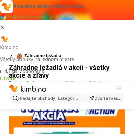
Aktuálne letáky vždy po ruke
Pridať do Chrome - ZADARMO
Kimbino
Záhradne ležadlá
Všetky ponuky na jednom mieste
Záhradne ležadlá v akcii - všetky
(14,1 tis. hodnotení)
akcie a zľavy
Otvoriť
Pre daný výraz sme nenašli žiadne výsledky.
Ďalšie letáky z kategórie
Hľadajte obchody, kategórie, produkty...
Zvoľte mesto