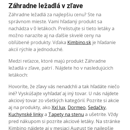
Záhradne ležadlá v zľave
Záhradne ležadlá za najlepšiu cenu? Ste na
správnom mieste. Vami hľadaný produkt sa
nachádza v 0 letákoch. Prelistujte si tieto letáky a
možno narazíte aj na ďalšie skvelé ceny na
obľúbené produkty. Vďaka
Kimbino.sk
je hľadanie
akcií rýchle a jednoduché.
Medzi reťazce, ktoré majú produkt Záhradne
ležadlá v zľave, patrí . Nájdete ho v nasledujúcich
letákoch:
Hovoríte, že zľavy vás nenadchli a tak hľadáte niečo
iné? Vyskúšajte vyhľadať aj iný tovar. U nás nájdete
akciový tovar zo všetkých kategórií. Pozrite si akcie
aj na produkty, ako
Xxl lux
,
Dormeo
,
Sedačky
,
Kuchynské linky
a
Tapety na stenu
a ušetrite. Vždy
pred nákupom si pozrite akciové letáky. Na stránke
Kimbino nájdete aj v mesiaci August tie najlepšie