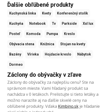
Ďalšie obľúbené produkty
Kuchynská linka
Kvety
Konferenčný stolík
Kuchyňa
Notebook
Tv
Parkside
Xxl lux
Posteľ
Komoda
Pumpa
Kreslo
Obývacia stena
Knižnica
Stojan na kvety
Bazény
Vírivka
Hojdacie kreslo
Nábytok
Dormeo
Záclony do obývačky v zľave
Záclony do obývačky za najlepšiu cenu? Ste na
správnom mieste. Vami hľadaný produkt sa
nachádza v 0 letákoch. Prelistujte si tieto letáky a
možno narazíte aj na ďalšie skvelé ceny na
obľúbené produkty. Vďaka
Kimbino.sk
je hľadanie