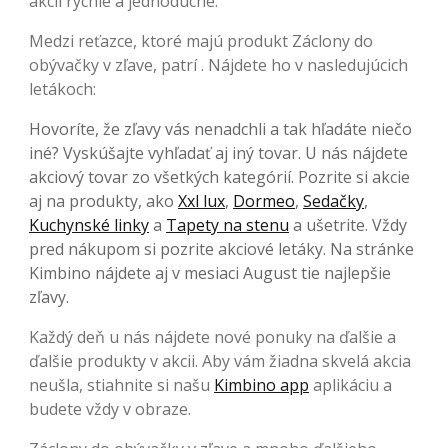
akcií rýchle a jednoduché.
Medzi reťazce, ktoré majú produkt Záclony do
obývačky v zľave, patrí . Nájdete ho v nasledujúcich
letákoch:
Hovoríte, že zľavy vás nenadchli a tak hľadáte niečo
iné? Vyskúšajte vyhľadať aj iný tovar. U nás nájdete
akciový tovar zo všetkých kategórií. Pozrite si akcie
aj na produkty, ako
Xxl lux
,
Dormeo
,
Sedačky
,
Kuchynské linky
a
Tapety na stenu
a ušetrite. Vždy
pred nákupom si pozrite akciové letáky. Na stránke
Kimbino nájdete aj v mesiaci August tie najlepšie
zľavy.
Každý deň u nás nájdete nové ponuky na ďalšie a
ďalšie produkty v akcii. Aby vám žiadna skvelá akcia
neušla, stiahnite si našu
Kimbino app
aplikáciu a
budete vždy v obraze.