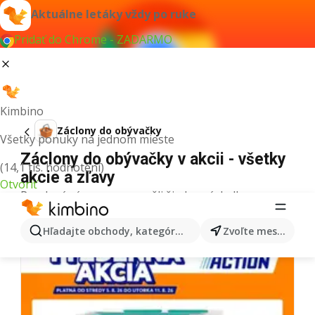
Aktuálne letáky vždy po ruke
Pridať do Chrome - ZADARMO
Kimbino
Záclony do obývačky
Všetky ponuky na jednom mieste
Záclony do obývačky v akcii - všetky
(14,1 tis. hodnotení)
akcie a zľavy
Otvoriť
Pre daný výraz sme nenašli žiadne výsledky.
Ďalšie letáky z kategórie
Hľadajte obchody, kategórie, produkty...
Zvoľte mesto