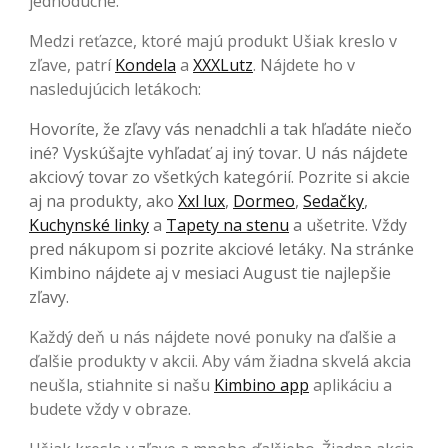
jednoduché.
Medzi reťazce, ktoré majú produkt Ušiak kreslo v
zľave, patrí
Kondela
a
XXXLutz
. Nájdete ho v
nasledujúcich letákoch:
Hovoríte, že zľavy vás nenadchli a tak hľadáte niečo
iné? Vyskúšajte vyhľadať aj iný tovar. U nás nájdete
akciový tovar zo všetkých kategórií. Pozrite si akcie
aj na produkty, ako
Xxl lux
,
Dormeo
,
Sedačky
,
Kuchynské linky
a
Tapety na stenu
a ušetrite. Vždy
pred nákupom si pozrite akciové letáky. Na stránke
Kimbino nájdete aj v mesiaci August tie najlepšie
zľavy.
Každý deň u nás nájdete nové ponuky na ďalšie a
ďalšie produkty v akcii. Aby vám žiadna skvelá akcia
neušla, stiahnite si našu
Kimbino app
aplikáciu a
budete vždy v obraze.