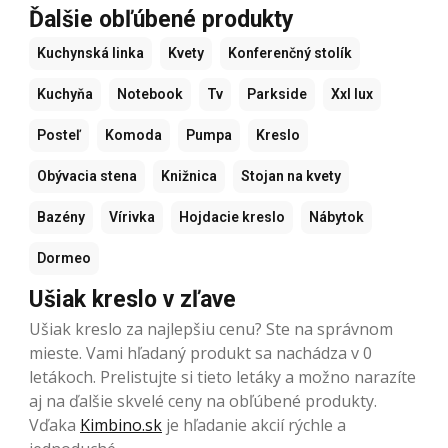
Ďalšie obľúbené produkty
Kuchynská linka
Kvety
Konferenčný stolík
Kuchyňa
Notebook
Tv
Parkside
Xxl lux
Posteľ
Komoda
Pumpa
Kreslo
Obývacia stena
Knižnica
Stojan na kvety
Bazény
Vírivka
Hojdacie kreslo
Nábytok
Dormeo
Ušiak kreslo v zľave
Ušiak kreslo za najlepšiu cenu? Ste na správnom
mieste. Vami hľadaný produkt sa nachádza v 0
letákoch. Prelistujte si tieto letáky a možno narazíte
aj na ďalšie skvelé ceny na obľúbené produkty.
Vďaka
Kimbino.sk
je hľadanie akcií rýchle a