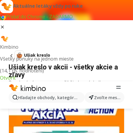
Aktuálne letáky vždy po ruke
Pridať do Chrome - ZADARMO
Kimbino
Ušiak kreslo
Všetky ponuky na jednom mieste
Ušiak kreslo v akcii - všetky akcie a
(14,1 tis. hodnotení)
zľavy
Otvoriť
Pre daný výraz sme nenašli žiadne výsledky.
Ďalšie letáky z kategórie
Hľadajte obchody, kategórie, produkty...
Zvoľte mesto