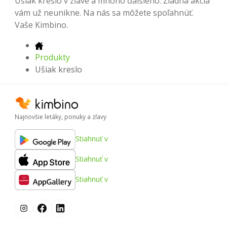
Ušiak kreslo v zľave a mnoho ďalšieho. Žiadna akcia
vám už neunikne. Na nás sa môžete spoľahnúť.
Vaše Kimbino.
Produkty
Ušiak kreslo
Najnovšie letáky, ponuky a zľavy
Stiahnuť v
Stiahnuť v
Stiahnuť v