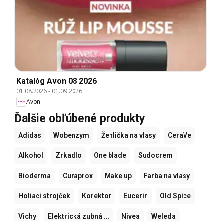
Katalóg Avon 08 2026
01.08.2026
-
01.09.2026
Avon
Ďalšie obľúbené produkty
Adidas
Wobenzym
Žehlička na vlasy
CeraVe
Alkohol
Zrkadlo
One blade
Sudocrem
Bioderma
Curaprox
Make up
Farba na vlasy
Holiaci strojček
Korektor
Eucerin
Old Spice
Vichy
Elektrická zubná ...
Nivea
Weleda