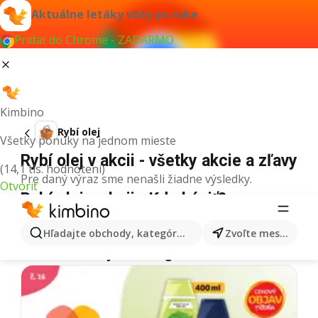
Aktuálne letáky vždy po ruke
Pridať do Chrome - ZADARMO
Kimbino
Rybí olej
Všetky ponuky na jednom mieste
Rybí olej v akcii - všetky akcie a zľavy
(14,1 tis. hodnotení)
Pre daný výraz sme nenašli žiadne výsledky.
Otvoriť
Rybí olej v akcii - Kde kúpiť?
Tesco
Rybí olej
Lidl
Rybí olej
Kaufland
Rybí olej
Hľadajte obchody, kategórie, produkty...
Zvoľte mesto
Ďalšie letáky z kategórie