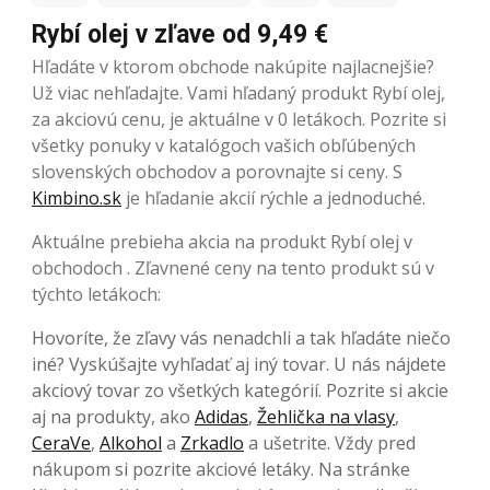
Rybí olej v zľave od 9,49 €
Hľadáte v ktorom obchode nakúpite najlacnejšie?
Už viac nehľadajte. Vami hľadaný produkt Rybí olej,
za akciovú cenu, je aktuálne v 0 letákoch. Pozrite si
všetky ponuky v katalógoch vašich obľúbených
slovenských obchodov a porovnajte si ceny. S
Kimbino.sk
je hľadanie akcií rýchle a jednoduché.
Aktuálne prebieha akcia na produkt Rybí olej v
obchodoch . Zľavnené ceny na tento produkt sú v
týchto letákoch:
Hovoríte, že zľavy vás nenadchli a tak hľadáte niečo
iné? Vyskúšajte vyhľadať aj iný tovar. U nás nájdete
akciový tovar zo všetkých kategórií. Pozrite si akcie
aj na produkty, ako
Adidas
,
Žehlička na vlasy
,
CeraVe
,
Alkohol
a
Zrkadlo
a ušetrite. Vždy pred
nákupom si pozrite akciové letáky. Na stránke