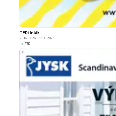
TEDi leták
29.07.2026
-
27.08.2026
TEDi