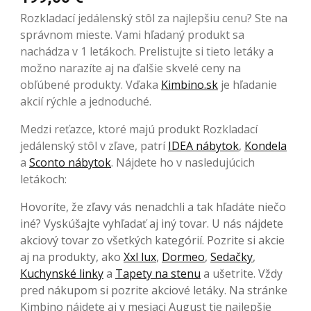
Rozkladací jedálenský stôl za najlepšiu cenu? Ste na
správnom mieste. Vami hľadaný produkt sa
nachádza v 1 letákoch. Prelistujte si tieto letáky a
možno narazíte aj na ďalšie skvelé ceny na
obľúbené produkty. Vďaka
Kimbino.sk
je hľadanie
akcií rýchle a jednoduché.
Medzi reťazce, ktoré majú produkt Rozkladací
jedálenský stôl v zľave, patrí
IDEA nábytok
,
Kondela
a
Sconto nábytok
. Nájdete ho v nasledujúcich
letákoch:
Hovoríte, že zľavy vás nenadchli a tak hľadáte niečo
iné? Vyskúšajte vyhľadať aj iný tovar. U nás nájdete
akciový tovar zo všetkých kategórií. Pozrite si akcie
aj na produkty, ako
Xxl lux
,
Dormeo
,
Sedačky
,
Kuchynské linky
a
Tapety na stenu
a ušetrite. Vždy
pred nákupom si pozrite akciové letáky. Na stránke
Kimbino nájdete aj v mesiaci August tie najlepšie