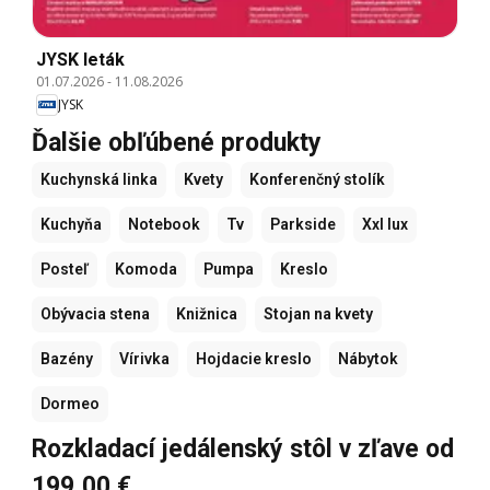
JYSK leták
01.07.2026
-
11.08.2026
JYSK
Ďalšie obľúbené produkty
Kuchynská linka
Kvety
Konferenčný stolík
Kuchyňa
Notebook
Tv
Parkside
Xxl lux
Posteľ
Komoda
Pumpa
Kreslo
Obývacia stena
Knižnica
Stojan na kvety
Bazény
Vírivka
Hojdacie kreslo
Nábytok
Dormeo
Rozkladací jedálenský stôl v zľave od
199,00 €