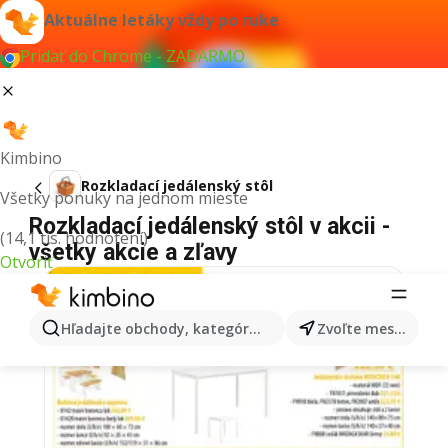
Aktuálne letáky vždy po ruke
Pridať do Chrome - ZADARMO
Kimbino
Rozkladací jedálenský stôl
Všetky ponuky na jednom mieste
Rozkladací jedálenský stôl v akcii -
(14,1 tis. hodnotení)
všetky akcie a zľavy
Otvoriť
Hľadajte obchody, kategórie, produkty...
Zvoľte mesto