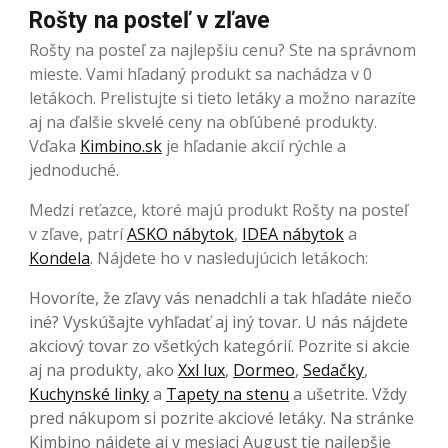
Rošty na posteľ v zľave
Rošty na posteľ za najlepšiu cenu? Ste na správnom
mieste. Vami hľadaný produkt sa nachádza v 0
letákoch. Prelistujte si tieto letáky a možno narazíte
aj na ďalšie skvelé ceny na obľúbené produkty.
Vďaka
Kimbino.sk
je hľadanie akcií rýchle a
jednoduché.
Medzi reťazce, ktoré majú produkt Rošty na posteľ
v zľave, patrí
ASKO nábytok
,
IDEA nábytok
a
Kondela
. Nájdete ho v nasledujúcich letákoch:
Hovoríte, že zľavy vás nenadchli a tak hľadáte niečo
iné? Vyskúšajte vyhľadať aj iný tovar. U nás nájdete
akciový tovar zo všetkých kategórií. Pozrite si akcie
aj na produkty, ako
Xxl lux
,
Dormeo
,
Sedačky
,
Kuchynské linky
a
Tapety na stenu
a ušetrite. Vždy
pred nákupom si pozrite akciové letáky. Na stránke
Kimbino nájdete aj v mesiaci August tie najlepšie