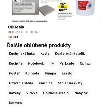
OBI leták
01.08.2026
-
31.08.2026
OBI
Ďalšie obľúbené produkty
Kuchynská linka
Kvety
Konferenčný stolík
Kuchyňa
Notebook
Tv
Parkside
Xxl lux
Posteľ
Komoda
Pumpa
Kreslo
Obývacia stena
Knižnica
Stojan na kvety
Bazény
Vírivka
Hojdacie kreslo
Nábytok
Dormeo