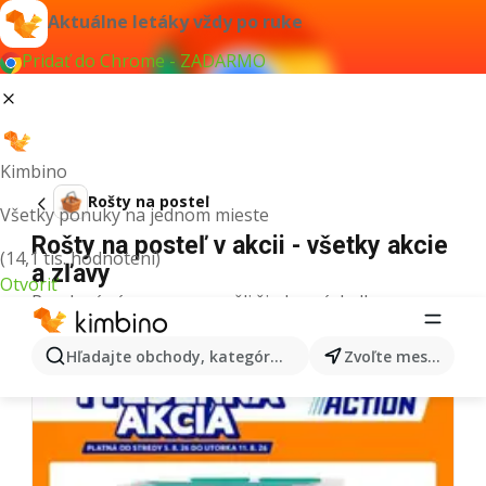
Aktuálne letáky vždy po ruke
Pridať do Chrome - ZADARMO
Kimbino
Rošty na posteľ
Všetky ponuky na jednom mieste
Rošty na posteľ v akcii - všetky akcie
(14,1 tis. hodnotení)
a zľavy
Otvoriť
Pre daný výraz sme nenašli žiadne výsledky.
Ďalšie letáky z kategórie
Hľadajte obchody, kategórie, produkty...
Zvoľte mesto