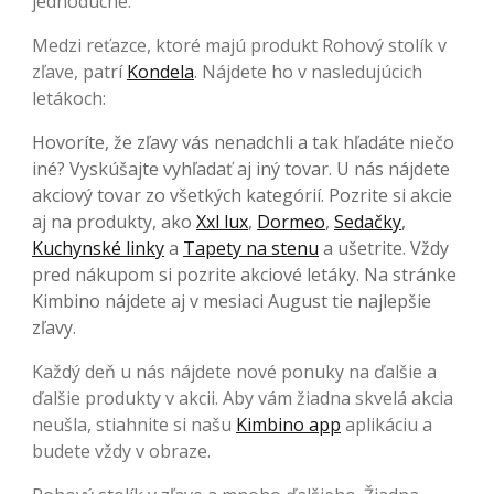
jednoduché.
Medzi reťazce, ktoré majú produkt Rohový stolík v
zľave, patrí
Kondela
. Nájdete ho v nasledujúcich
letákoch:
Hovoríte, že zľavy vás nenadchli a tak hľadáte niečo
iné? Vyskúšajte vyhľadať aj iný tovar. U nás nájdete
akciový tovar zo všetkých kategórií. Pozrite si akcie
aj na produkty, ako
Xxl lux
,
Dormeo
,
Sedačky
,
Kuchynské linky
a
Tapety na stenu
a ušetrite. Vždy
pred nákupom si pozrite akciové letáky. Na stránke
Kimbino nájdete aj v mesiaci August tie najlepšie
zľavy.
Každý deň u nás nájdete nové ponuky na ďalšie a
ďalšie produkty v akcii. Aby vám žiadna skvelá akcia
neušla, stiahnite si našu
Kimbino app
aplikáciu a
budete vždy v obraze.