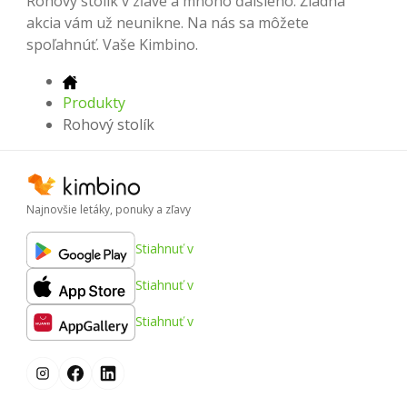
Rohový stolík v zľave a mnoho ďalšieho. Žiadna
akcia vám už neunikne. Na nás sa môžete
spoľahnúť. Vaše Kimbino.
Produkty
Rohový stolík
Najnovšie letáky, ponuky a zľavy
Stiahnuť v
Stiahnuť v
Stiahnuť v