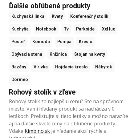
Ďalšie obľúbené produkty
Kuchynská linka
Kvety
Konferenčný stolík
Kuchyňa
Notebook
Tv
Parkside
Xxl lux
Posteľ
Komoda
Pumpa
Kreslo
Obývacia stena
Knižnica
Stojan na kvety
Bazény
Vírivka
Hojdacie kreslo
Nábytok
Dormeo
Rohový stolík v zľave
Rohový stolík za najlepšiu cenu? Ste na správnom
mieste. Vami hľadaný produkt sa nachádza v 0
letákoch. Prelistujte si tieto letáky a možno narazíte
aj na ďalšie skvelé ceny na obľúbené produkty.
Vďaka
Kimbino.sk
je hľadanie akcií rýchle a