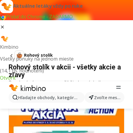
Aktuálne letáky vždy po ruke
Pridať do Chrome - ZADARMO
Kimbino
Rohový stolík
Všetky ponuky na jednom mieste
Rohový stolík v akcii - všetky akcie a
(14,1 tis. hodnotení)
zľavy
Otvoriť
Pre daný výraz sme nenašli žiadne výsledky.
Ďalšie letáky z kategórie
Hľadajte obchody, kategórie, produkty...
Zvoľte mesto