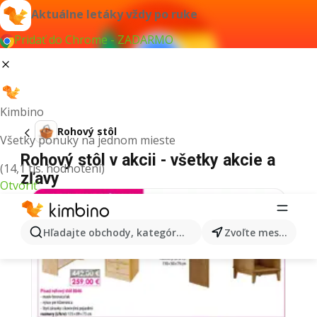
Aktuálne letáky vždy po ruke
Pridať do Chrome - ZADARMO
Kimbino
Rohový stôl
Všetky ponuky na jednom mieste
Rohový stôl v akcii - všetky akcie a
(14,1 tis. hodnotení)
zľavy
Otvoriť
Hľadajte obchody, kategórie, produkty...
Zvoľte mesto