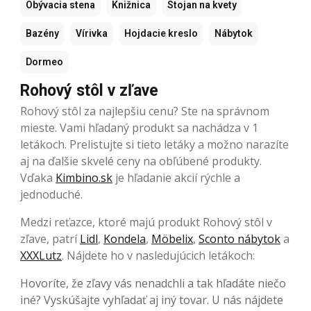
Obývacia stena
Knižnica
Stojan na kvety
Bazény
Vírivka
Hojdacie kreslo
Nábytok
Dormeo
Rohový stôl v zľave
Rohový stôl za najlepšiu cenu? Ste na správnom
mieste. Vami hľadaný produkt sa nachádza v 1
letákoch. Prelistujte si tieto letáky a možno narazíte
aj na ďalšie skvelé ceny na obľúbené produkty.
Vďaka
Kimbino.sk
je hľadanie akcií rýchle a
jednoduché.
Medzi reťazce, ktoré majú produkt Rohový stôl v
zľave, patrí
Lidl
,
Kondela
,
Möbelix
,
Sconto nábytok
a
XXXLutz
. Nájdete ho v nasledujúcich letákoch:
Hovoríte, že zľavy vás nenadchli a tak hľadáte niečo
iné? Vyskúšajte vyhľadať aj iný tovar. U nás nájdete