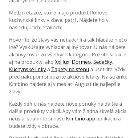
akcií rýchle a jednoduché.
Medzi reťazce, ktoré majú produkt Rohové
kuchynské linky v zľave, patrí . Nájdete ho v
nasledujúcich letákoch:
Hovoríte, že zľavy vás nenadchli a tak hľadáte niečo
iné? Vyskúšajte vyhľadať aj iný tovar. U nás nájdete
akciový tovar zo všetkých kategórií. Pozrite si akcie
aj na produkty, ako
Xxl lux
,
Dormeo
,
Sedačky
,
Kuchynské linky
a
Tapety na stenu
a ušetrite. Vždy
pred nákupom si pozrite akciové letáky. Na stránke
Kimbino nájdete aj v mesiaci August tie najlepšie
zľavy.
Každý deň u nás nájdete nové ponuky na ďalšie a
ďalšie produkty v akcii. Aby vám žiadna skvelá akcia
neušla, stiahnite si našu
Kimbino app
aplikáciu a
budete vždy v obraze.