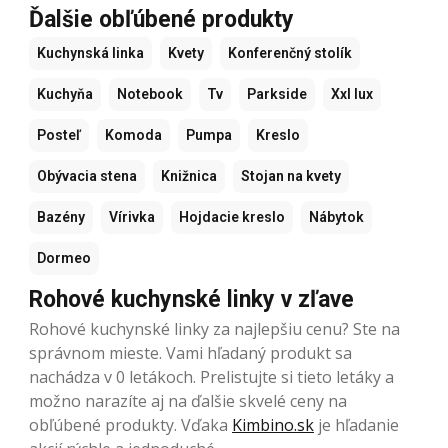
Ďalšie obľúbené produkty
Kuchynská linka
Kvety
Konferenčný stolík
Kuchyňa
Notebook
Tv
Parkside
Xxl lux
Posteľ
Komoda
Pumpa
Kreslo
Obývacia stena
Knižnica
Stojan na kvety
Bazény
Vírivka
Hojdacie kreslo
Nábytok
Dormeo
Rohové kuchynské linky v zľave
Rohové kuchynské linky za najlepšiu cenu? Ste na
správnom mieste. Vami hľadaný produkt sa
nachádza v 0 letákoch. Prelistujte si tieto letáky a
možno narazíte aj na ďalšie skvelé ceny na
obľúbené produkty. Vďaka
Kimbino.sk
je hľadanie