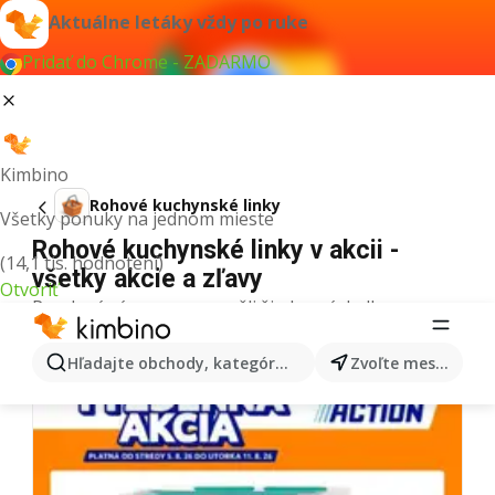
Aktuálne letáky vždy po ruke
Pridať do Chrome - ZADARMO
Kimbino
Rohové kuchynské linky
Všetky ponuky na jednom mieste
Rohové kuchynské linky v akcii -
(14,1 tis. hodnotení)
všetky akcie a zľavy
Otvoriť
Pre daný výraz sme nenašli žiadne výsledky.
Ďalšie letáky z kategórie
Hľadajte obchody, kategórie, produkty...
Zvoľte mesto