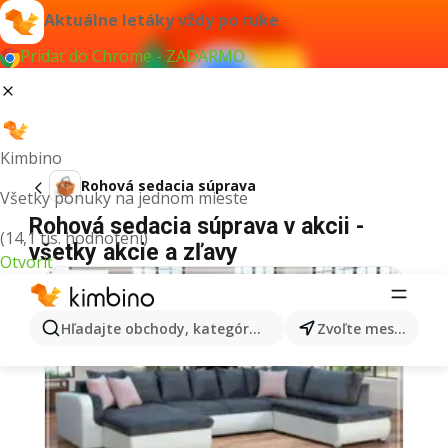
Aktuálne letáky vždy po ruke
Pridať do Chrome - ZADARMO
Kimbino
Rohová sedacia súprava
Všetky ponuky na jednom mieste
Rohová sedacia súprava v akcii -
(14,1 tis. hodnotení)
všetky akcie a zľavy
Otvoriť
Hľadajte obchody, kategórie, produkty...
Zvoľte mesto