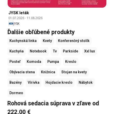
JYSK leták
01.07.2026
-
11.08.2026
JYSK
Ďalšie obľúbené produkty
Kuchynská linka
Kvety
Konferenčný stolík
Kuchyňa
Notebook
Tv
Parkside
Xxl lux
Posteľ
Komoda
Pumpa
Kreslo
Obývacia stena
Knižnica
Stojan na kvety
Bazény
Vírivka
Hojdacie kreslo
Nábytok
Dormeo
Rohová sedacia súprava v zľave od
222,00 €