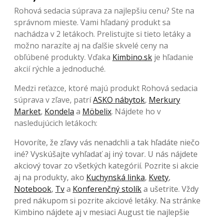
Rohová sedacia súprava za najlepšiu cenu? Ste na
správnom mieste. Vami hľadaný produkt sa
nachádza v 2 letákoch. Prelistujte si tieto letáky a
možno narazíte aj na ďalšie skvelé ceny na
obľúbené produkty. Vďaka
Kimbino.sk
je hľadanie
akcií rýchle a jednoduché.
Medzi reťazce, ktoré majú produkt Rohová sedacia
súprava v zľave, patrí
ASKO nábytok
,
Merkury
Market
,
Kondela
a
Möbelix
. Nájdete ho v
nasledujúcich letákoch:
Hovoríte, že zľavy vás nenadchli a tak hľadáte niečo
iné? Vyskúšajte vyhľadať aj iný tovar. U nás nájdete
akciový tovar zo všetkých kategórií. Pozrite si akcie
aj na produkty, ako
Kuchynská linka
,
Kvety
,
Notebook
,
Tv
a
Konferenčný stolík
a ušetrite. Vždy
pred nákupom si pozrite akciové letáky. Na stránke
Kimbino nájdete aj v mesiaci August tie najlepšie