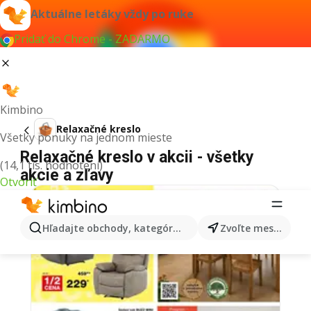
Aktuálne letáky vždy po ruke
Pridať do Chrome - ZADARMO
Kimbino
Relaxačné kreslo
Všetky ponuky na jednom mieste
Relaxačné kreslo v akcii - všetky
(14,1 tis. hodnotení)
akcie a zľavy
Otvoriť
Hľadajte obchody, kategórie, produkty...
Zvoľte mesto