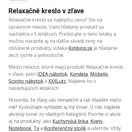
Relaxačné kreslo v zľave
Relaxačné kreslo za najlepšiu cenu? Ste na
správnom mieste. Vami hľadaný produkt sa
nachádza v 5 letákoch. Prelistujte si tieto letáky a
možno narazíte aj na ďalšie skvelé ceny na
obľúbené produkty. Vďaka
Kimbino.sk
je hľadanie
akcií rýchle a jednoduché.
Medzi reťazce, ktoré majú produkt Relaxačné kreslo
v zľave, patrí
IDEA nábytok
,
Kondela
,
Möbelix
,
Sconto nábytok
a
XXXLutz
. Nájdete ho v
nasledujúcich letákoch:
Hovoríte, že zľavy vás nenadchli a tak hľadáte niečo
iné? Vyskúšajte vyhľadať aj iný tovar. U nás nájdete
akciový tovar zo všetkých kategórií. Pozrite si akcie
aj na produkty, ako
Kuchynská linka
,
Kvety
,
Notebook
,
Tv
a
Konferenčný stolík
a ušetrite. Vždy