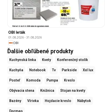
OBI leták
01.08.2026
-
31.08.2026
OBI
Ďalšie obľúbené produkty
Kuchynská linka
Kvety
Konferenčný stolík
Kuchyňa
Notebook
Tv
Parkside
Xxl lux
Posteľ
Komoda
Pumpa
Kreslo
Obývacia stena
Knižnica
Stojan na kvety
Bazény
Vírivka
Hojdacie kreslo
Nábytok
Dormeo