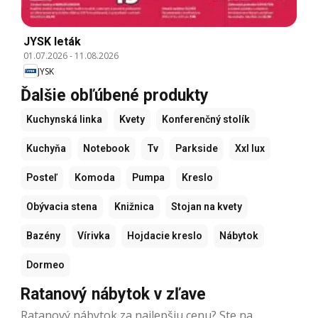
JYSK leták
01.07.2026
-
11.08.2026
JYSK
Ďalšie obľúbené produkty
Kuchynská linka
Kvety
Konferenčný stolík
Kuchyňa
Notebook
Tv
Parkside
Xxl lux
Posteľ
Komoda
Pumpa
Kreslo
Obývacia stena
Knižnica
Stojan na kvety
Bazény
Vírivka
Hojdacie kreslo
Nábytok
Dormeo
Ratanový nábytok v zľave
Ratanový nábytok za najlepšiu cenu? Ste na