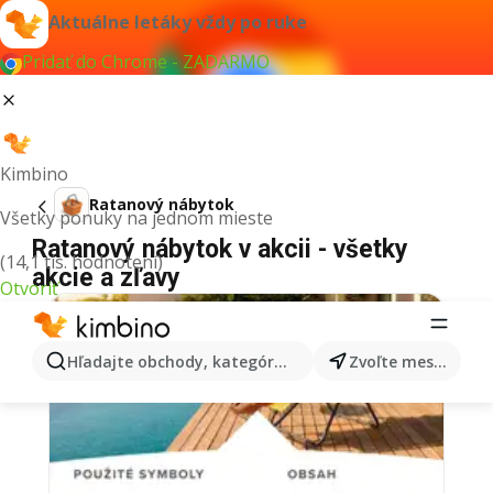
Aktuálne letáky vždy po ruke
Pridať do Chrome - ZADARMO
Kimbino
Ratanový nábytok
Všetky ponuky na jednom mieste
Ratanový nábytok v akcii - všetky
(14,1 tis. hodnotení)
akcie a zľavy
Otvoriť
Hľadajte obchody, kategórie, produkty...
Zvoľte mesto