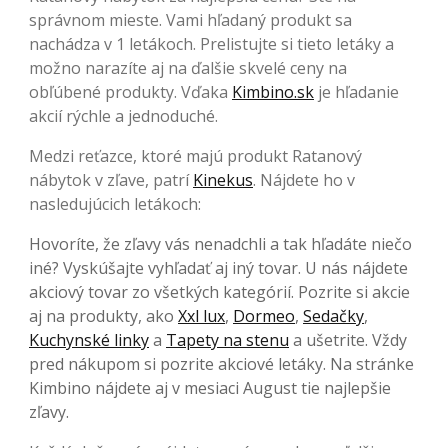
správnom mieste. Vami hľadaný produkt sa
nachádza v 1 letákoch. Prelistujte si tieto letáky a
možno narazíte aj na ďalšie skvelé ceny na
obľúbené produkty. Vďaka
Kimbino.sk
je hľadanie
akcií rýchle a jednoduché.
Medzi reťazce, ktoré majú produkt Ratanový
nábytok v zľave, patrí
Kinekus
. Nájdete ho v
nasledujúcich letákoch:
Hovoríte, že zľavy vás nenadchli a tak hľadáte niečo
iné? Vyskúšajte vyhľadať aj iný tovar. U nás nájdete
akciový tovar zo všetkých kategórií. Pozrite si akcie
aj na produkty, ako
Xxl lux
,
Dormeo
,
Sedačky
,
Kuchynské linky
a
Tapety na stenu
a ušetrite. Vždy
pred nákupom si pozrite akciové letáky. Na stránke
Kimbino nájdete aj v mesiaci August tie najlepšie
zľavy.