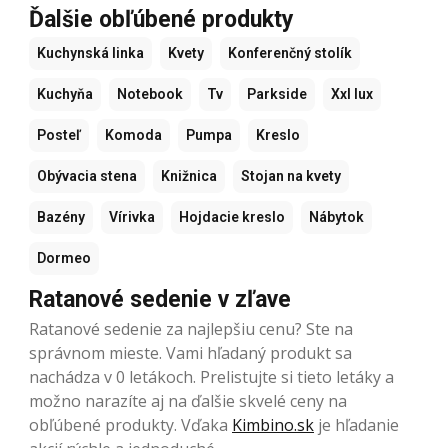
Ďalšie obľúbené produkty
Kuchynská linka
Kvety
Konferenčný stolík
Kuchyňa
Notebook
Tv
Parkside
Xxl lux
Posteľ
Komoda
Pumpa
Kreslo
Obývacia stena
Knižnica
Stojan na kvety
Bazény
Vírivka
Hojdacie kreslo
Nábytok
Dormeo
Ratanové sedenie v zľave
Ratanové sedenie za najlepšiu cenu? Ste na
správnom mieste. Vami hľadaný produkt sa
nachádza v 0 letákoch. Prelistujte si tieto letáky a
možno narazíte aj na ďalšie skvelé ceny na
obľúbené produkty. Vďaka
Kimbino.sk
je hľadanie