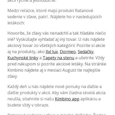
akcií rýchle a jednoduché.
Medzi reťazce, ktoré majú produkt Ratanové
sedenie v zľave, patrí . Nájdete ho v nasledujúcich
letákoch:
Hovoríte, že zľavy vás nenadchli a tak hľadáte niečo
iné? Vyskúšajte vyhľadať aj iný tovar. U nás nájdete
akciový tovar zo všetkých kategórií. Pozrite si akcie
aj na produkty, ako
Xxl lux
,
Dormeo
,
Sedačky
,
Kuchynské linky
a
Tapety na stenu
a ušetrite. Vždy
pred nákupom si pozrite akciové letáky. Na stránke
Kimbino nájdete aj v mesiaci August tie najlepšie
zľavy.
Každý deň u nás nájdete nové ponuky na ďalšie a
ďalšie produkty v akcii. Aby vám žiadna skvelá akcia
neušla, stiahnite si našu
Kimbino app
aplikáciu a
budete vždy v obraze.