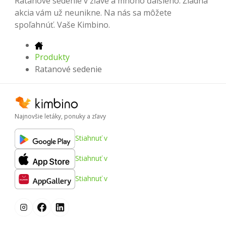
Ratanové sedenie v zľave a mnoho ďalšieho. Žiadna
akcia vám už neunikne. Na nás sa môžete
spoľahnúť. Vaše Kimbino.
Produkty
Ratanové sedenie
Najnovšie letáky, ponuky a zľavy
Stiahnuť v
Stiahnuť v
Stiahnuť v