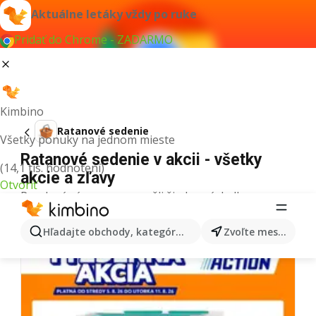
Aktuálne letáky vždy po ruke
Pridať do Chrome - ZADARMO
Kimbino
Ratanové sedenie
Všetky ponuky na jednom mieste
Ratanové sedenie v akcii - všetky
(14,1 tis. hodnotení)
akcie a zľavy
Otvoriť
Pre daný výraz sme nenašli žiadne výsledky.
Ďalšie letáky z kategórie
Hľadajte obchody, kategórie, produkty...
Zvoľte mesto