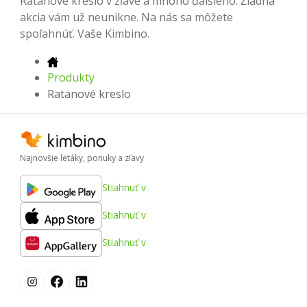
Ratanové kreslo v zľave a mnoho ďalšieho. Žiadna
akcia vám už neunikne. Na nás sa môžete
spoľahnúť. Vaše Kimbino.
Produkty
Ratanové kreslo
Najnovšie letáky, ponuky a zľavy
Stiahnuť v
Stiahnuť v
Stiahnuť v