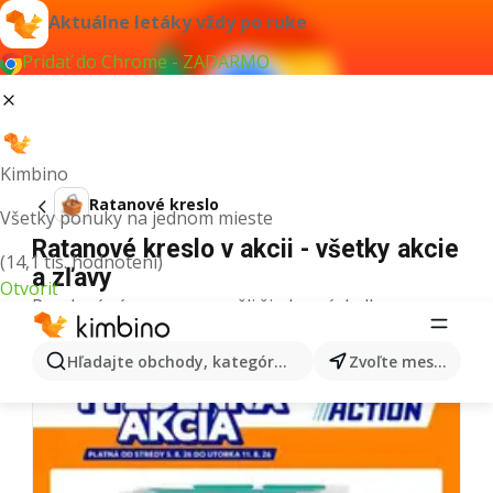
Aktuálne letáky vždy po ruke
Pridať do Chrome - ZADARMO
Kimbino
Ratanové kreslo
Všetky ponuky na jednom mieste
Ratanové kreslo v akcii - všetky akcie
(14,1 tis. hodnotení)
a zľavy
Otvoriť
Pre daný výraz sme nenašli žiadne výsledky.
Ďalšie letáky z kategórie
Hľadajte obchody, kategórie, produkty...
Zvoľte mesto