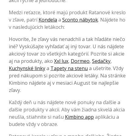
akcií rýchle a jednoduché.
Medzi reťazce, ktoré majú produkt Ratanové kreslo
v zľave, patrí
Kondela
a
Sconto nábytok
. Nájdete ho
v nasledujúcich letákoch:
Hovoríte, že zľavy vás nenadchli a tak hľadáte niečo
iné? Vyskúšajte vyhľadať aj iný tovar. U nás nájdete
akciový tovar zo všetkých kategórií. Pozrite si akcie
aj na produkty, ako
Xxl lux
,
Dormeo
,
Sedačky
,
Kuchynské linky
a
Tapety na stenu
a ušetrite. Vždy
pred nákupom si pozrite akciové letáky. Na stránke
Kimbino nájdete aj v mesiaci August tie najlepšie
zľavy.
Každý deň u nás nájdete nové ponuky na ďalšie a
ďalšie produkty v akcii. Aby vám žiadna skvelá akcia
neušla, stiahnite si našu
Kimbino app
aplikáciu a
budete vždy v obraze.