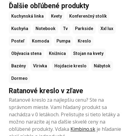
Ďalšie obľúbené produkty
Kuchynská linka
Kvety
Konferenčný stolík
Kuchyňa
Notebook
Tv
Parkside
Xxl lux
Posteľ
Komoda
Pumpa
Kreslo
Obývacia stena
Knižnica
Stojan na kvety
Bazény
Vírivka
Hojdacie kreslo
Nábytok
Dormeo
Ratanové kreslo v zľave
Ratanové kreslo za najlepšiu cenu? Ste na
správnom mieste. Vami hľadaný produkt sa
nachádza v 0 letákoch. Prelistujte si tieto letáky a
možno narazíte aj na ďalšie skvelé ceny na
obľúbené produkty. Vďaka
Kimbino.sk
je hľadanie