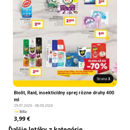
Strana
3
Biolit, Raid, insekticídny sprej rôzne druhy 400
ml
29.07.2026
-
08.09.2026
Billa
3,99 €
Ďalšie letáky z kategórie