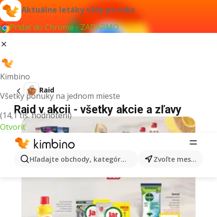
Aktuálne letáky vždy po ruke
Pridať do Chrome - ZADARMO
Kimbino
Raid
Všetky ponuky na jednom mieste
Raid v akcii - všetky akcie a zľavy
(14,1 tis. hodnotení)
Otvoriť
Hľadajte obchody, kategórie, produkty...
Zvoľte mesto