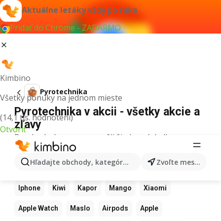
Aktuálne letáky vždy po ruke
Pridať do Chrome - ZADARMO
Kimbino
Pyrotechnika
Všetky ponuky na jednom mieste
Pyrotechnika v akcii - všetky akcie a
(14,1 tis. hodnotení)
zľavy
Otvoriť
Pre daný výraz sme nenašli žiadne výsledky.
Ďalšie obľúbené produkty
Hľadajte obchody, kategórie, produkty...
Zvoľte mesto
Kalkulačka
Pizza
LEGO
Samsung
Adidas
Iphone
Kiwi
Kapor
Mango
Xiaomi
Apple Watch
Maslo
Airpods
Apple