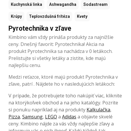
Kuchynská linka
Ashwagandha
Sodastream
Krúpy
Teplovzdušná frítéza
Kvety
Pyrotechnika v zľave
Kimbino vám vždy prináša produkty za najnižšie
ceny. Dnešný favorit: Pyrotechnika! Akcia na
produkt Pyrotechnika sa nachádza v 0 letákoch.
Prelistujte si všetky letáky a zistite, kde majú
najlepšiu cenu.
Medzi reťazce, ktoré majú produkt Pyrotechnika v
zľave, patrí . Nájdete ho v nasledujúcich letákoch:
V prípade, že potrebujete toho nakúpiť viac, kliknite
na ktorýkoľvek obchod a na jeho katalógy. Pozrite
si ponuku napríklad aj na produkty
Kalkulačka
,
Pizza
,
Samsung
,
LEGO
a
Adidas
a objavte skvelé
ceny. Kimbino nájde za vás vždy najlepšie zľavy a
informuje vás o nich ihneď. Každý týždeň tak