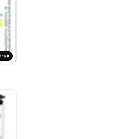
rana
8