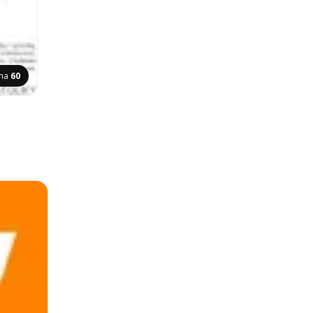
ana
60