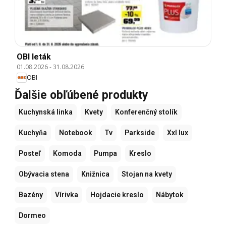
OBI leták
01.08.2026
-
31.08.2026
OBI
Ďalšie obľúbené produkty
Kuchynská linka
Kvety
Konferenčný stolík
Kuchyňa
Notebook
Tv
Parkside
Xxl lux
Posteľ
Komoda
Pumpa
Kreslo
Obývacia stena
Knižnica
Stojan na kvety
Bazény
Vírivka
Hojdacie kreslo
Nábytok
Dormeo