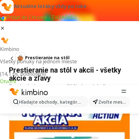
Aktuálne letáky vždy po ruke
Pridať do Chrome - ZADARMO
Kimbino
Prestieranie na stôl
Všetky ponuky na jednom mieste
Prestieranie na stôl v akcii - všetky
(14,1 tis. hodnotení)
akcie a zľavy
Otvoriť
Pre daný výraz sme nenašli žiadne výsledky.
Ďalšie letáky z kategórie
Hľadajte obchody, kategórie, produkty...
Zvoľte mesto