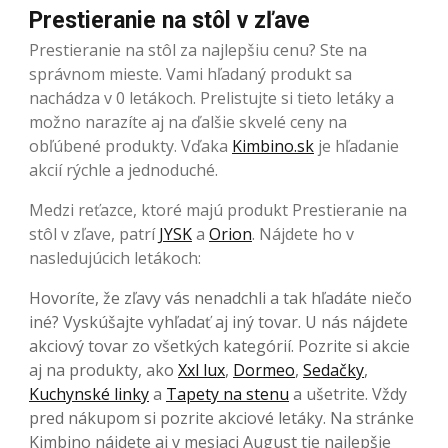
Prestieranie na stôl v zľave
Prestieranie na stôl za najlepšiu cenu? Ste na
správnom mieste. Vami hľadaný produkt sa
nachádza v 0 letákoch. Prelistujte si tieto letáky a
možno narazíte aj na ďalšie skvelé ceny na
obľúbené produkty. Vďaka
Kimbino.sk
je hľadanie
akcií rýchle a jednoduché.
Medzi reťazce, ktoré majú produkt Prestieranie na
stôl v zľave, patrí
JYSK
a
Orion
. Nájdete ho v
nasledujúcich letákoch:
Hovoríte, že zľavy vás nenadchli a tak hľadáte niečo
iné? Vyskúšajte vyhľadať aj iný tovar. U nás nájdete
akciový tovar zo všetkých kategórií. Pozrite si akcie
aj na produkty, ako
Xxl lux
,
Dormeo
,
Sedačky
,
Kuchynské linky
a
Tapety na stenu
a ušetrite. Vždy
pred nákupom si pozrite akciové letáky. Na stránke
Kimbino nájdete aj v mesiaci August tie najlepšie