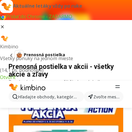
Aktuálne letáky vždy po ruke
Pridať do Chrome - ZADARMO
Kimbino
Prenosná postielka
Všetky ponuky na jednom mieste
Prenosná postielka v akcii - všetky
(14,1 tis. hodnotení)
akcie a zľavy
Otvoriť
Pre daný výraz sme nenašli žiadne výsledky.
Ďalšie letáky z kategórie
Hľadajte obchody, kategórie, produkty...
Zvoľte mesto