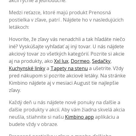
akcií rýchle a jednoduché.
Medzi reťazce, ktoré majú produkt Prenosná
postielka v zľave, patrí . Nájdete ho v nasledujúcich
letákoch:
Hovoríte, že zľavy vás nenadchli a tak hľadáte niečo
iné? Vyskúšajte vyhľadať aj iný tovar. U nás nájdete
akciový tovar zo všetkých kategórií. Pozrite si akcie
aj na produkty, ako
Xxl lux
,
Dormeo
,
Sedačky
,
Kuchynské linky
a
Tapety na stenu
a ušetrite. Vždy
pred nákupom si pozrite akciové letáky. Na stránke
Kimbino nájdete aj v mesiaci August tie najlepšie
zľavy.
Každý deň u nás nájdete nové ponuky na ďalšie a
ďalšie produkty v akcii. Aby vám žiadna skvelá akcia
neušla, stiahnite si našu
Kimbino app
aplikáciu a
budete vždy v obraze.