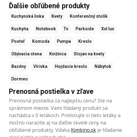
Ďalšie obľúbené produkty
Kuchynská linka
Kvety
Konferenčný stolík
Kuchyňa
Notebook
Tv
Parkside
Xxl lux
Posteľ
Komoda
Pumpa
Kreslo
Obývacia stena
Knižnica
Stojan na kvety
Bazény
Vírivka
Hojdacie kreslo
Nábytok
Dormeo
Prenosná postielka v zľave
Prenosná postielka za najlepšiu cenu? Ste na
správnom mieste. Vami hľadaný produkt sa
nachádza v 0 letákoch. Prelistujte si tieto letáky a
možno narazíte aj na ďalšie skvelé ceny na
obľúbené produkty. Vďaka
Kimbino.sk
je hľadanie