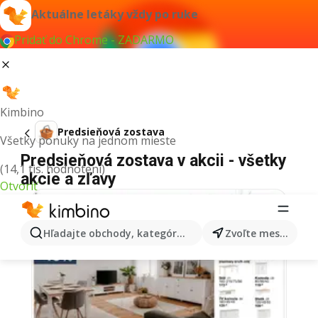
Aktuálne letáky vždy po ruke
Pridať do Chrome - ZADARMO
Kimbino
Predsieňová zostava
Všetky ponuky na jednom mieste
Predsieňová zostava v akcii - všetky
(14,1 tis. hodnotení)
akcie a zľavy
Otvoriť
Hľadajte obchody, kategórie, produkty...
Zvoľte mesto