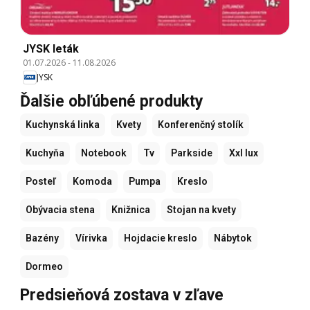
JYSK leták
01.07.2026
-
11.08.2026
JYSK
Ďalšie obľúbené produkty
Kuchynská linka
Kvety
Konferenčný stolík
Kuchyňa
Notebook
Tv
Parkside
Xxl lux
Posteľ
Komoda
Pumpa
Kreslo
Obývacia stena
Knižnica
Stojan na kvety
Bazény
Vírivka
Hojdacie kreslo
Nábytok
Dormeo
Predsieňová zostava v zľave