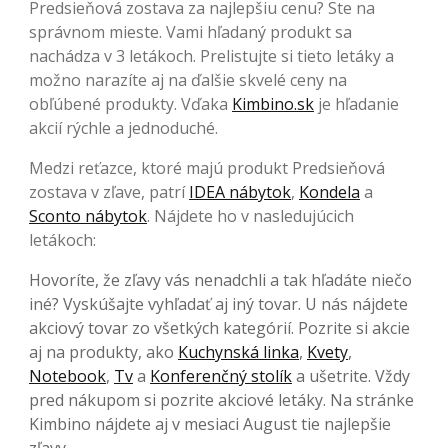
Predsieňová zostava za najlepšiu cenu? Ste na
správnom mieste. Vami hľadaný produkt sa
nachádza v 3 letákoch. Prelistujte si tieto letáky a
možno narazíte aj na ďalšie skvelé ceny na
obľúbené produkty. Vďaka
Kimbino.sk
je hľadanie
akcií rýchle a jednoduché.
Medzi reťazce, ktoré majú produkt Predsieňová
zostava v zľave, patrí
IDEA nábytok
,
Kondela
a
Sconto nábytok
. Nájdete ho v nasledujúcich
letákoch:
Hovoríte, že zľavy vás nenadchli a tak hľadáte niečo
iné? Vyskúšajte vyhľadať aj iný tovar. U nás nájdete
akciový tovar zo všetkých kategórií. Pozrite si akcie
aj na produkty, ako
Kuchynská linka
,
Kvety
,
Notebook
,
Tv
a
Konferenčný stolík
a ušetrite. Vždy
pred nákupom si pozrite akciové letáky. Na stránke
Kimbino nájdete aj v mesiaci August tie najlepšie
zľavy.