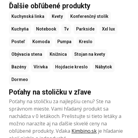
Ďalšie obľúbené produkty
Kuchynská linka
Kvety
Konferenčný stolík
Kuchyňa
Notebook
Tv
Parkside
Xxl lux
Posteľ
Komoda
Pumpa
Kreslo
Obývacia stena
Knižnica
Stojan na kvety
Bazény
Vírivka
Hojdacie kreslo
Nábytok
Dormeo
Poťahy na stoličku v zľave
Poťahy na stoličku za najlepšiu cenu? Ste na
správnom mieste. Vami hľadaný produkt sa
nachádza v 0 letákoch. Prelistujte si tieto letáky a
možno narazíte aj na ďalšie skvelé ceny na
obľúbené produkty. Vďaka
Kimbino.sk
je hľadanie