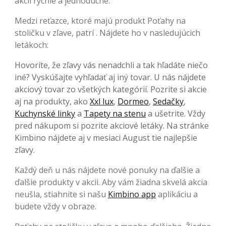
akcií rýchle a jednoduché.
Medzi reťazce, ktoré majú produkt Poťahy na
stoličku v zľave, patrí . Nájdete ho v nasledujúcich
letákoch:
Hovoríte, že zľavy vás nenadchli a tak hľadáte niečo
iné? Vyskúšajte vyhľadať aj iný tovar. U nás nájdete
akciový tovar zo všetkých kategórií. Pozrite si akcie
aj na produkty, ako
Xxl lux
,
Dormeo
,
Sedačky
,
Kuchynské linky
a
Tapety na stenu
a ušetrite. Vždy
pred nákupom si pozrite akciové letáky. Na stránke
Kimbino nájdete aj v mesiaci August tie najlepšie
zľavy.
Každý deň u nás nájdete nové ponuky na ďalšie a
ďalšie produkty v akcii. Aby vám žiadna skvelá akcia
neušla, stiahnite si našu
Kimbino app
aplikáciu a
budete vždy v obraze.