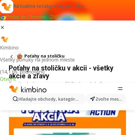
Aktuálne letáky vždy po ruke
Pridať do Chrome - ZADARMO
Kimbino
Poťahy na stoličku
Všetky ponuky na jednom mieste
Poťahy na stoličku v akcii - všetky
(14,1 tis. hodnotení)
akcie a zľavy
Otvoriť
Pre daný výraz sme nenašli žiadne výsledky.
Ďalšie letáky z kategórie
Hľadajte obchody, kategórie, produkty...
Zvoľte mesto