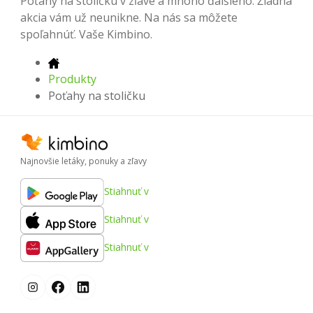
Poťahy na stoličku v zľave a mnoho ďalšieho. Žiadna
akcia vám už neunikne. Na nás sa môžete
spoľahnúť. Vaše Kimbino.
Produkty
Poťahy na stoličku
Najnovšie letáky, ponuky a zľavy
Stiahnuť v
Stiahnuť v
Stiahnuť v