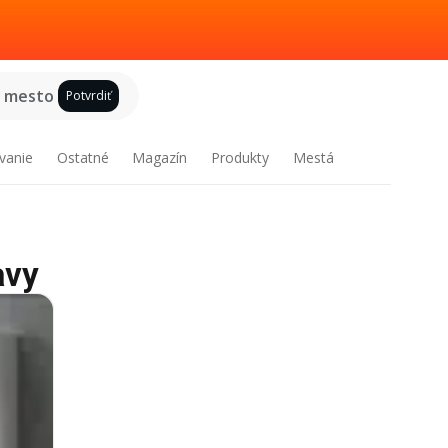
e mesto
Potvrdiť
vanie
Ostatné
Magazín
Produkty
Mestá
avy