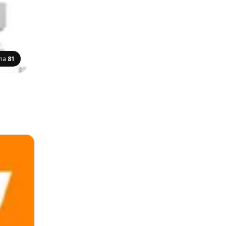
ana
81