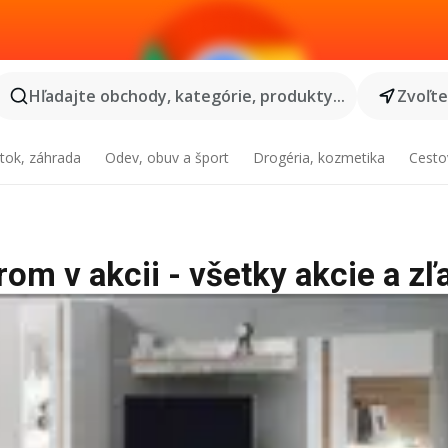
Hľadajte obchody, kategórie, produkty...
Zvoľt
tok, záhrada
Odev, obuv a šport
Drogéria, kozmetika
Cesto
om v akcii - všetky akcie a zľ