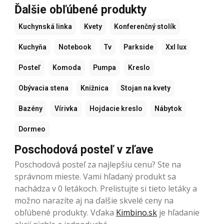
Ďalšie obľúbené produkty
Kuchynská linka
Kvety
Konferenčný stolík
Kuchyňa
Notebook
Tv
Parkside
Xxl lux
Posteľ
Komoda
Pumpa
Kreslo
Obývacia stena
Knižnica
Stojan na kvety
Bazény
Vírivka
Hojdacie kreslo
Nábytok
Dormeo
Poschodová posteľ v zľave
Poschodová posteľ za najlepšiu cenu? Ste na
správnom mieste. Vami hľadaný produkt sa
nachádza v 0 letákoch. Prelistujte si tieto letáky a
možno narazíte aj na ďalšie skvelé ceny na
obľúbené produkty. Vďaka
Kimbino.sk
je hľadanie