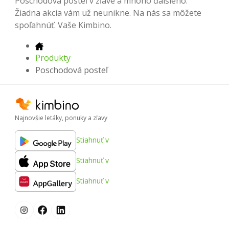
Poschodová posteľ v zľave a mnoho ďalšieho.
Žiadna akcia vám už neunikne. Na nás sa môžete
spoľahnúť. Vaše Kimbino.
Produkty
Poschodová posteľ
Najnovšie letáky, ponuky a zľavy
Stiahnuť v
Stiahnuť v
Stiahnuť v