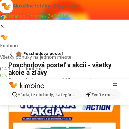
Aktuálne letáky vždy po ruke
Pridať do Chrome - ZADARMO
Kimbino
Poschodová posteľ
Všetky ponuky na jednom mieste
Poschodová posteľ v akcii - všetky
(14,1 tis. hodnotení)
akcie a zľavy
Otvoriť
Pre daný výraz sme nenašli žiadne výsledky.
Ďalšie letáky z kategórie
Hľadajte obchody, kategórie, produkty...
Zvoľte mesto