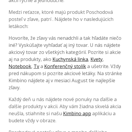
akcií rýchle a jednoduché.
Medzi reťazce, ktoré majú produkt Poschodová
posteľ v zľave, patrí . Nájdete ho v nasledujúcich
letákoch:
Hovoríte, že zľavy vás nenadchli a tak hľadáte niečo
iné? Vyskúšajte vyhľadať aj iný tovar. U nás nájdete
akciový tovar zo všetkých kategórií. Pozrite si akcie
aj na produkty, ako
Kuchynská linka
,
Kvety
,
Notebook
,
Tv
a
Konferenčný stolík
a ušetrite. Vždy
pred nákupom si pozrite akciové letáky. Na stránke
Kimbino nájdete aj v mesiaci August tie najlepšie
zľavy.
Každý deň u nás nájdete nové ponuky na ďalšie a
ďalšie produkty v akcii. Aby vám žiadna skvelá akcia
neušla, stiahnite si našu
Kimbino app
aplikáciu a
budete vždy v obraze.