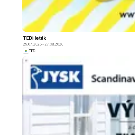
TEDi leták
29.07.2026
-
27.08.2026
TEDi