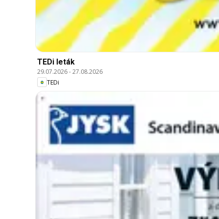
TEDi leták
29.07.2026
-
27.08.2026
TEDi