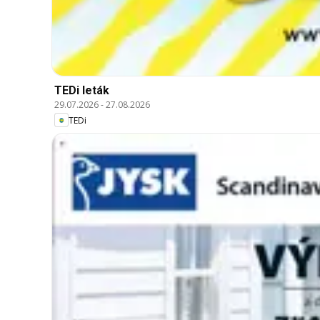
TEDi leták
29.07.2026
-
27.08.2026
TEDi