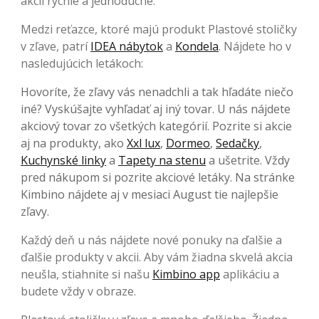
akcií rýchle a jednoduché.
Medzi reťazce, ktoré majú produkt Plastové stoličky
v zľave, patrí
IDEA nábytok
a
Kondela
. Nájdete ho v
nasledujúcich letákoch:
Hovoríte, že zľavy vás nenadchli a tak hľadáte niečo
iné? Vyskúšajte vyhľadať aj iný tovar. U nás nájdete
akciový tovar zo všetkých kategórií. Pozrite si akcie
aj na produkty, ako
Xxl lux
,
Dormeo
,
Sedačky
,
Kuchynské linky
a
Tapety na stenu
a ušetrite. Vždy
pred nákupom si pozrite akciové letáky. Na stránke
Kimbino nájdete aj v mesiaci August tie najlepšie
zľavy.
Každý deň u nás nájdete nové ponuky na ďalšie a
ďalšie produkty v akcii. Aby vám žiadna skvelá akcia
neušla, stiahnite si našu
Kimbino app
aplikáciu a
budete vždy v obraze.