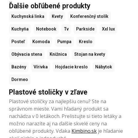
Ďalšie obľúbené produkty
Kuchynská linka
Kvety
Konferenčný stolík
Kuchyňa
Notebook
Tv
Parkside
Xxl lux
Posteľ
Komoda
Pumpa
Kreslo
Obývacia stena
Knižnica
Stojan na kvety
Bazény
Vírivka
Hojdacie kreslo
Nábytok
Dormeo
Plastové stoličky v zľave
Plastové stoličky za najlepšiu cenu? Ste na
správnom mieste. Vami hľadaný produkt sa
nachádza v 0 letákoch. Prelistujte si tieto letáky a
možno narazíte aj na ďalšie skvelé ceny na
obľúbené produkty. Vďaka
Kimbino.sk
je hľadanie