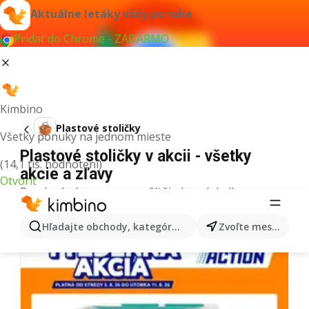
Aktuálne letáky vždy po ruke
Pridať do Chrome - ZADARMO
Kimbino
Plastové stoličky
Všetky ponuky na jednom mieste
Plastové stoličky v akcii - všetky
(14,1 tis. hodnotení)
akcie a zľavy
Otvoriť
Pre daný výraz sme nenašli žiadne výsledky.
Ďalšie letáky z kategórie
Hľadajte obchody, kategórie, produkty...
Zvoľte mesto