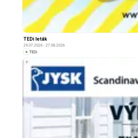
TEDi leták
29.07.2026
-
27.08.2026
TEDi