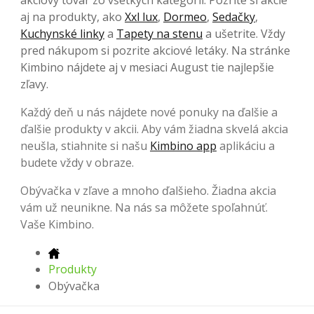
akciový tovar zo všetkých kategórií. Pozrite si akcie
aj na produkty, ako
Xxl lux
,
Dormeo
,
Sedačky
,
Kuchynské linky
a
Tapety na stenu
a ušetrite. Vždy
pred nákupom si pozrite akciové letáky. Na stránke
Kimbino nájdete aj v mesiaci August tie najlepšie
zľavy.
Každý deň u nás nájdete nové ponuky na ďalšie a
ďalšie produkty v akcii. Aby vám žiadna skvelá akcia
neušla, stiahnite si našu
Kimbino app
aplikáciu a
budete vždy v obraze.
Obývačka v zľave a mnoho ďalšieho. Žiadna akcia
vám už neunikne. Na nás sa môžete spoľahnúť.
Vaše Kimbino.
Produkty
Obývačka