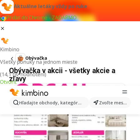
Aktuálne letáky vždy po ruke
Pridať do Chrome - ZADARMO
Kimbino
Obývačka
Všetky ponuky na jednom mieste
Obývačka v akcii - všetky akcie a
(14,1 tis. hodnotení)
zľavy
Otvoriť
Hľadajte obchody, kategórie, produkty...
Zvoľte mesto