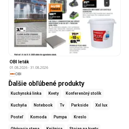
OBI leták
01.08.2026
-
31.08.2026
OBI
Ďalšie obľúbené produkty
Kuchynská linka
Kvety
Konferenčný stolík
Kuchyňa
Notebook
Tv
Parkside
Xxl lux
Posteľ
Komoda
Pumpa
Kreslo
Obývacia stena
Knižnica
Stojan na kvety