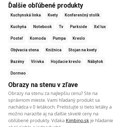
Ďalšie obľúbené produkty
Kuchynská linka
Kvety
Konferenčný stolík
Kuchyňa
Notebook
Tv
Parkside
Xxl lux
Posteľ
Komoda
Pumpa
Kreslo
Obývacia stena
Knižnica
Stojan na kvety
Bazény
Vírivka
Hojdacie kreslo
Nábytok
Dormeo
Obrazy na stenu v zľave
Obrazy na stenu za najlepšiu cenu? Ste na
správnom mieste. Vami hľadaný produkt sa
nachádza v 0 letákoch. Prelistujte si tieto letáky a
možno narazíte aj na ďalšie skvelé ceny na
obľúbené produkty. Vďaka
Kimbino.sk
je hľadanie