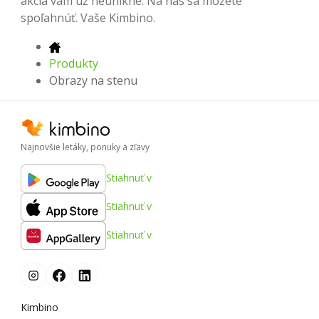
akcia vám už neunikne. Na nás sa môžete
spoľahnúť. Vaše Kimbino.
Produkty
Obrazy na stenu
Najnovšie letáky, ponuky a zľavy
Stiahnuť v
Stiahnuť v
Stiahnuť v
Kimbino