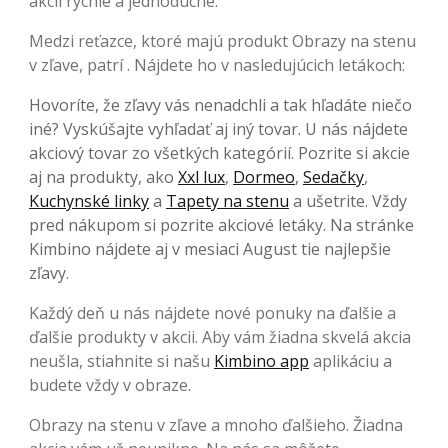
akcií rýchle a jednoduché.
Medzi reťazce, ktoré majú produkt Obrazy na stenu
v zľave, patrí . Nájdete ho v nasledujúcich letákoch:
Hovoríte, že zľavy vás nenadchli a tak hľadáte niečo
iné? Vyskúšajte vyhľadať aj iný tovar. U nás nájdete
akciový tovar zo všetkých kategórií. Pozrite si akcie
aj na produkty, ako
Xxl lux
,
Dormeo
,
Sedačky
,
Kuchynské linky
a
Tapety na stenu
a ušetrite. Vždy
pred nákupom si pozrite akciové letáky. Na stránke
Kimbino nájdete aj v mesiaci August tie najlepšie
zľavy.
Každý deň u nás nájdete nové ponuky na ďalšie a
ďalšie produkty v akcii. Aby vám žiadna skvelá akcia
neušla, stiahnite si našu
Kimbino app
aplikáciu a
budete vždy v obraze.
Obrazy na stenu v zľave a mnoho ďalšieho. Žiadna