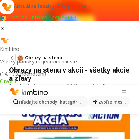
Aktuálne letáky vždy po ruke
Pridať do Chrome - ZADARMO
Kimbino
Obrazy na stenu
Všetky ponuky na jednom mieste
Obrazy na stenu v akcii - všetky akcie
(14,1 tis. hodnotení)
a zľavy
Otvoriť
Pre daný výraz sme nenašli žiadne výsledky.
Ďalšie letáky z kategórie
Hľadajte obchody, kategórie, produkty...
Zvoľte mesto