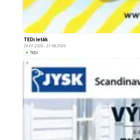
TEDi leták
29.07.2026
-
27.08.2026
TEDi