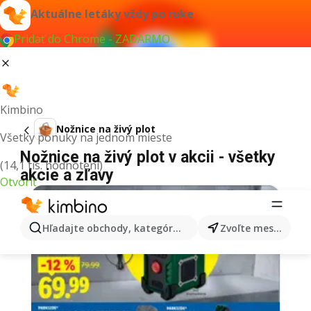
Aktuálne letáky vždy po ruke
Pridať do Chrome - ZADARMO
Kimbino
Nožnice na živý plot
Všetky ponuky na jednom mieste
Nožnice na živý plot v akcii - všetky
(14,1 tis. hodnotení)
akcie a zľavy
Otvoriť
Hľadajte obchody, kategórie, produkty...
Zvoľte mesto