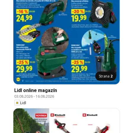
Strana
2
Lidl online magazín
03.08.2026
-
16.08.2026
Lidl