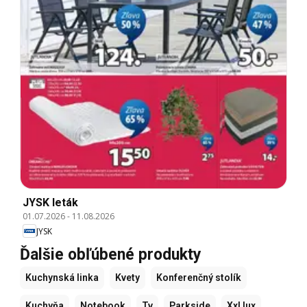
JYSK leták
01.07.2026
-
11.08.2026
JYSK
Ďalšie obľúbené produkty
Kuchynská linka
Kvety
Konferenčný stolík
Kuchyňa
Notebook
Tv
Parkside
Xxl lux