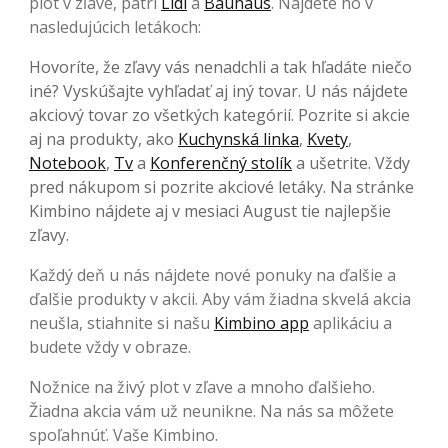
plot v zľave, patrí
Lidl
a
Bauhaus
. Nájdete ho v
nasledujúcich letákoch:
Hovoríte, že zľavy vás nenadchli a tak hľadáte niečo
iné? Vyskúšajte vyhľadať aj iný tovar. U nás nájdete
akciový tovar zo všetkých kategórií. Pozrite si akcie
aj na produkty, ako
Kuchynská linka
,
Kvety
,
Notebook
,
Tv
a
Konferenčný stolík
a ušetrite. Vždy
pred nákupom si pozrite akciové letáky. Na stránke
Kimbino nájdete aj v mesiaci August tie najlepšie
zľavy.
Každý deň u nás nájdete nové ponuky na ďalšie a
ďalšie produkty v akcii. Aby vám žiadna skvelá akcia
neušla, stiahnite si našu
Kimbino app
aplikáciu a
budete vždy v obraze.
Nožnice na živý plot v zľave a mnoho ďalšieho.
Žiadna akcia vám už neunikne. Na nás sa môžete
spoľahnúť. Vaše Kimbino.